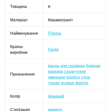
Товщина
6
Матеріал
Керамограніт
Найменування
Плитка
Країна-
Італія
виробник
ванна
для сходинок
будинок
коридор
сходи
кухня
Призначення
зовнішня
підлога
стіна
туалет
вулиця
фартух
Колір
бежевий
Стилізація
мармур