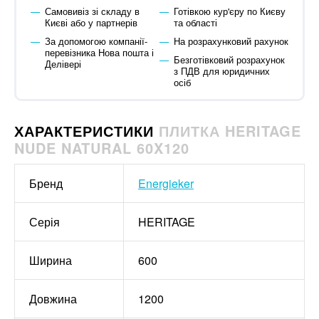
Самовивіз зі складу в
Готівкою кур'єру по Києву
Києві або у партнерів
та області
За допомогою компанії-
На розрахунковий рахунок
перевізника Нова пошта і
Безготівковий розрахунок
Делівері
з ПДВ для юридичних
осіб
ХАРАКТЕРИСТИКИ
ПЛИТКА HERITAGE
NUDE NATURAL 60X120
Бренд
Energieker
Серія
HERITAGE
Ширина
600
Довжина
1200