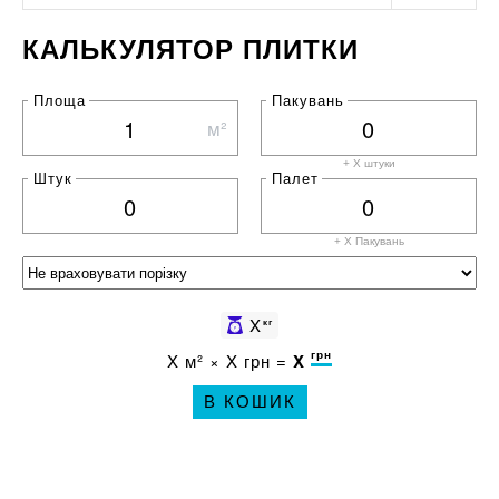
КАЛЬКУЛЯТОР ПЛИТКИ
Площа
Пакувань
м²
+ X штуки
Штук
Палет
+ X
Пакувань
X
кг
грн
X
м² ×
X
грн =
X
В КОШИК