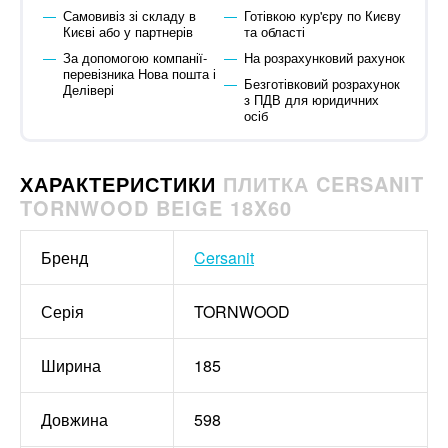
Самовивіз зі складу в
Готівкою кур'єру по Києву
Києві або у партнерів
та області
За допомогою компанії-
На розрахунковий рахунок
перевізника Нова пошта і
Безготівковий розрахунок
Делівері
з ПДВ для юридичних
осіб
ХАРАКТЕРИСТИКИ
ПЛИТКА CERSANIT
TORNWOOD BEIGE 18X60
Бренд
Cersanit
Серія
TORNWOOD
Ширина
185
Довжина
598