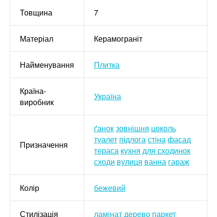
Товщина
7
Матеріал
Керамограніт
Найменування
Плитка
Країна-
Україна
виробник
ґанок
зовнішня
цоколь
туалет
підлога
стіна
фасад
Призначення
тераса
кухня
для сходинок
сходи
вулиця
ванна
гараж
Колір
бежевий
Стилізація
ламінат
дерево
паркет