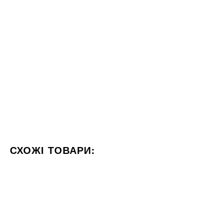
СХОЖІ ТОВАРИ:
КОЛІР СІРИЙ
ФОРМАТ 120X120
СТИЛІЗАЦІЯ БЕТО
60x120
60x120