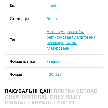
Колір
сірий
Стилізація
бетон
матова
морозостійка
ректифікована
лапатована
Тип
великоформатна
глазурована
Форма плитки
квадрат
Формат
120x120
ПАКУВАЛЬНІ ДАНІ
ПЛИТКА CERRAD
GRES TEXTURAL GREY SILKY
CRISTAL LAPPATO 120X120