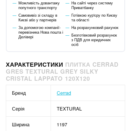
Можливість довантажу
На сайті через систему
попутного транспорту
Приватбанку
Самовивіз зі складу в
Готівкою кур'єру по Києву
Києві або у партнерів
та області
За допомогою компанії-
На розрахунковий рахунок
перевізника Нова пошта і
Безготівковий розрахунок
Делівері
з ПДВ для юридичних
осіб
ХАРАКТЕРИСТИКИ
ПЛИТКА CERRAD
GRES TEXTURAL GREY SILKY
CRISTAL LAPPATO 120X120
Бренд
Cerrad
Серія
TEXTURAL
Ширина
1197