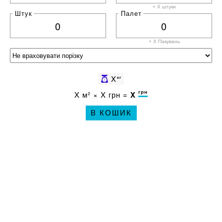
+ X штуки
Штук
Палет
+ X
Пакувань
X
кг
грн
X
м² ×
X
грн =
X
В КОШИК