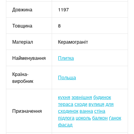
Довжина
1197
Товщина
8
Матеріал
Керамограніт
Найменування
Плитка
Країна-
Польща
виробник
кухня
зовнішня
будинок
тераса
сходи
вулиця
для
Призначення
сходинок
ванна
стіна
підлога
цоколь
балкон
ґанок
фасад