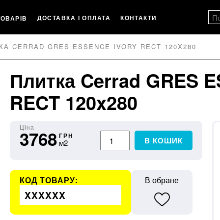
ДОСТАВКА І ОПЛАТА
КОНТАКТИ
ТОВАРІВ
КА CERRAD GRES ESSENCE IVORY RECT 120X280
Плитка Cerrad GRES 
RECT 120x280
Ціна
3768
ГРН
В КОШИК
м2
КОД ТОВАРУ:
В обране
XXXXXX