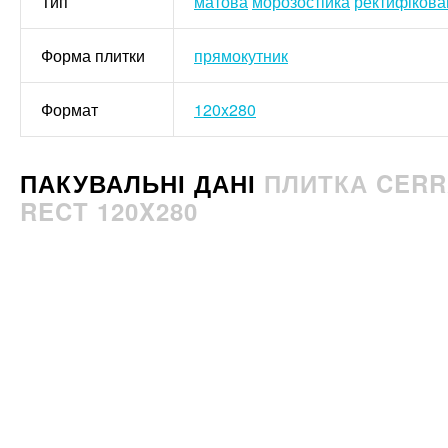
Тип
матова
морозостійка
ректифікова
Форма плитки
прямокутник
Формат
120x280
ПАКУВАЛЬНІ ДАНІ
ПЛИТКА CERR
RECT 120X280