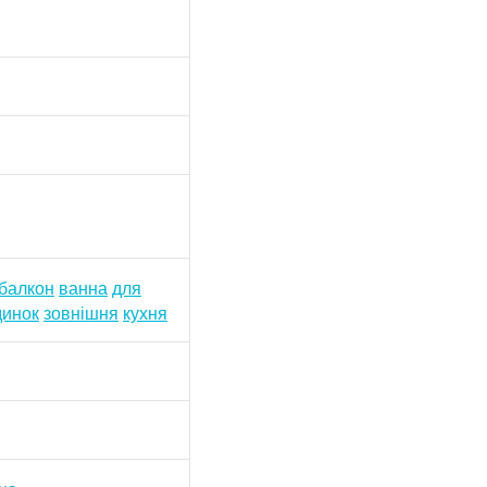
балкон
ванна
для
динок
зовнішня
кухня