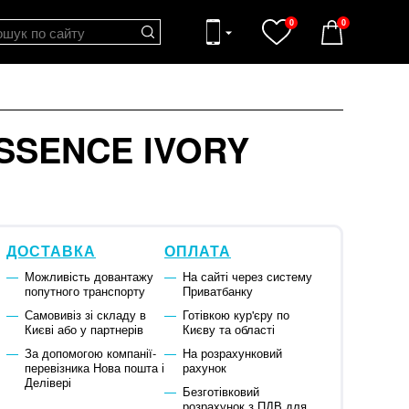
0
0
ESSENCE IVORY
ДОСТАВКА
ОПЛАТА
Можливість довантажу
На сайті через систему
попутного транспорту
Приватбанку
Самовивіз зі складу в
Готівкою кур'єру по
Києві або у партнерів
Києву та області
За допомогою компанії-
На розрахунковий
перевізника Нова пошта і
рахунок
Делівері
Безготівковий
розрахунок з ПДВ для