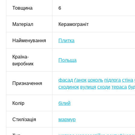
Товщина
6
Матеріал
Керамограніт
Найменування
Плитка
Країна-
Польща
виробник
фасад
ґанок
цоколь
підлога
стіна
Призначення
сходинок
вулиця
сходи
тераса
бу
Колір
білий
Стилізація
мармур