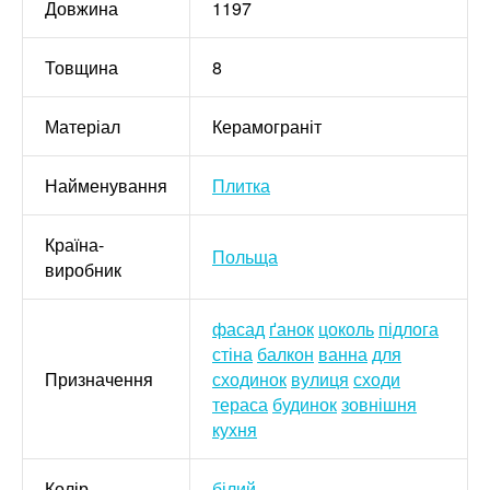
Довжина
1197
Товщина
8
Матеріал
Керамограніт
Найменування
Плитка
Країна-
Польща
виробник
фасад
ґанок
цоколь
підлога
стіна
балкон
ванна
для
Призначення
сходинок
вулиця
сходи
тераса
будинок
зовнішня
кухня
Колір
білий