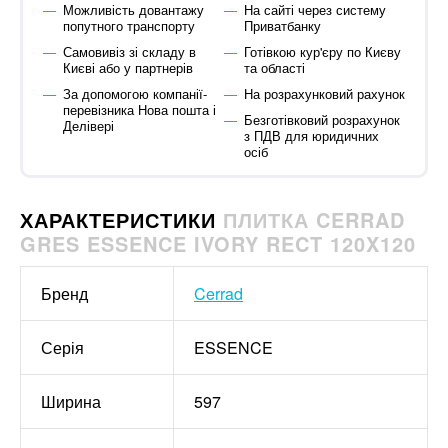
Можливість довантажу
На сайті через систему
попутного транспорту
Приватбанку
Самовивіз зі складу в
Готівкою кур'єру по Києву
Києві або у партнерів
та області
За допомогою компанії-
На розрахунковий рахунок
перевізника Нова пошта і
Безготівковий розрахунок
Делівері
з ПДВ для юридичних
осіб
ХАРАКТЕРИСТИКИ
ПЛИТКА CERRAD
GRES ESSENCE IVORY RECT 120X120
Бренд
Cerrad
Серія
ESSENCE
Ширина
597