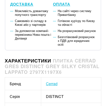
ДОСТАВКА
ОПЛАТА
Можливість довантажу
На сайті через систему
попутного транспорту
Приватбанку
Самовивіз зі складу в
Готівкою кур'єру по Києву
Києві або у партнерів
та області
За допомогою компанії-
На розрахунковий рахунок
перевізника Нова пошта і
Безготівковий розрахунок
Делівері
з ПДВ для юридичних
осіб
ХАРАКТЕРИСТИКИ
ПЛИТКА CERRAD
GRES DISTINCT GREY SILKY CRISTAL
LAPPATO 2797X1197X6
Бренд
Cerrad
Серія
DISTINCT