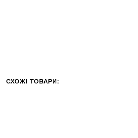
СХОЖІ ТОВАРИ:
КОЛІР СІРИЙ
СТИЛІЗАЦІЯ КАМІНЬ
60x120
60x120