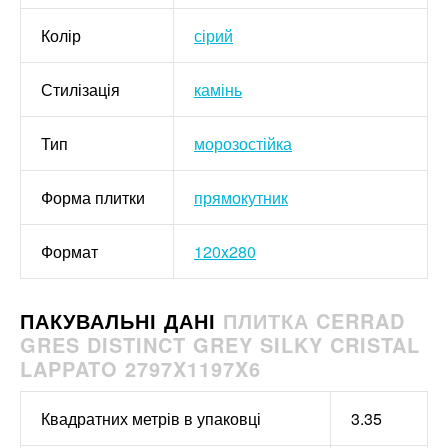
Колір
сірий
Стилізація
камінь
Тип
морозостійка
Форма плитки
прямокутник
Формат
120x280
ПАКУВАЛЬНІ ДАНІ
ПЛИТКА CERRAD
GRES DISTINCT GREY SILKY CRISTAL
LAPPATO 2797X1197X6
Квадратних метрів в упаковці
3.35