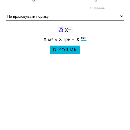
+ X
Пакувань
X
кг
грн
X
м² ×
X
грн =
X
В КОШИК