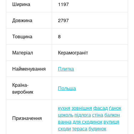
Ширина
1197
Довжина
2797
Товщина
8
Матеріал
Керамограніт
Найменування
Плитка
Країна-
Польща
виробник
кухня
зовнішня
фасад
ґанок
цоколь
підлога
стіна
балкон
Призначення
ванна
для сходинок
вулиця
сходи
тераса
будинок