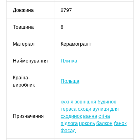
Довжина
2797
Товщина
8
Матеріал
Керамограніт
Найменування
Плитка
Країна-
Польща
виробник
кухня
зовнішня
будинок
тераса
сходи
вулиця
для
Призначення
сходинок
ванна
стіна
підлога
цоколь
балкон
ґанок
фасад