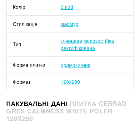
Колір
білий
Стилізація
мармур
глянцева
морозостійка
Тип
ректифікована
Форма плитки
прямокутник
Формат
120x280
ПАКУВАЛЬНІ ДАНІ
ПЛИТКА CERRAD
GRES CALMNESS WHITE POLER
120X280