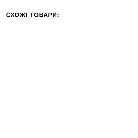
СХОЖІ ТОВАРИ:
КОЛІР БІЛИЙ
СТИЛІЗАЦІЯ МАРМУР
60x120
60x120
Плитка MEGAGRES Spring
Плитка Fiandre Marble Lab
MK612117X SPRING GREEN
White Beauty Lucidato 60x120
5772
120x60
ГРН
м2
1392
ГРН
м2