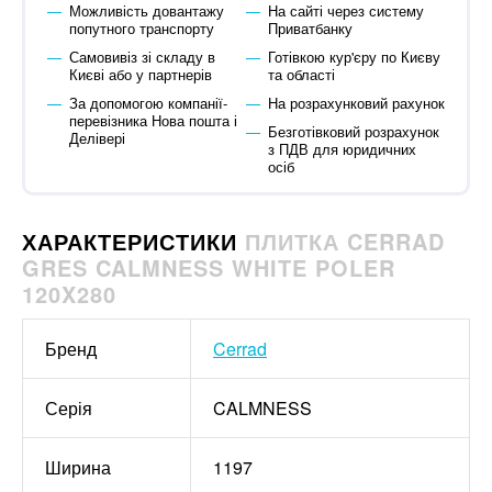
Можливість довантажу
На сайті через систему
попутного транспорту
Приватбанку
Самовивіз зі складу в
Готівкою кур'єру по Києву
Києві або у партнерів
та області
За допомогою компанії-
На розрахунковий рахунок
перевізника Нова пошта і
Безготівковий розрахунок
Делівері
з ПДВ для юридичних
осіб
ХАРАКТЕРИСТИКИ
ПЛИТКА CERRAD
GRES CALMNESS WHITE POLER
120X280
Бренд
Cerrad
Серія
CALMNESS
Ширина
1197