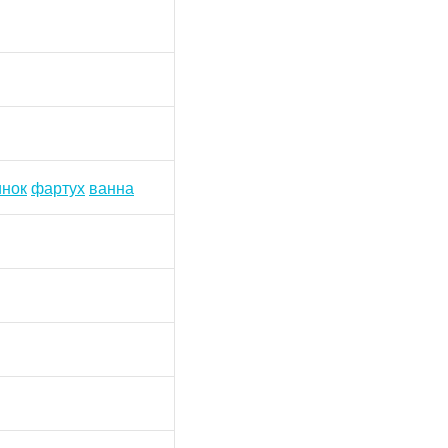
инок
фартух
ванна