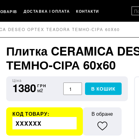
ДОСТАВКА І ОПЛАТА
КОНТАКТИ
ТОВАРІВ
CA DESEO OPTEX TEADORA ТЕМНО-СІРА 60X60
Плитка CERAMICA DE
ТЕМНО-СІРА 60x60
Ціна
1380
ГРН
В КОШИК
м2
КОД ТОВАРУ:
В обране
XXXXXX