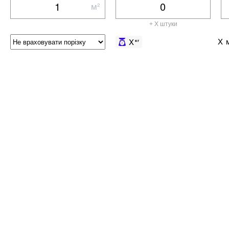
м²
+ X штуки
X
м
X
кг