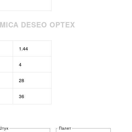
MICA DESEO OPTEX
1.44
4
28
36
Штук
Палет