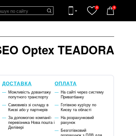
0
0
SEO Optex TEADORA
ДОСТАВКА
ОПЛАТА
Можливість довантажу
На сайті через систему
попутного транспорту
Приватбанку
Самовивіз зі складу в
Готівкою кур'єру по
Києві або у партнерів
Києву та області
За допомогою компанії-
На розрахунковий
перевізника Нова пошта і
рахунок
Делівері
Безготівковий
розрахунок з ПДВ для