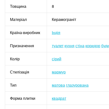
Товщина
8
Матеріал
Керамограніт
Країна-виробник
Індія
Призначення
туалет
кухня
стіна
коридор
буд
Колір
сірий
Стилізація
мармур
Тип
матова
глазурована
Форма плитки
квадрат