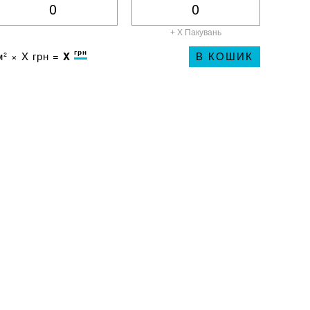
+ X
Пакувань
грн
² ×
X
грн =
X
В КОШИК