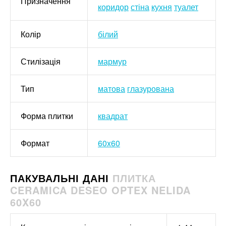
Призначення
коридор
стіна
кухня
туалет
Колір
білий
Стилізація
мармур
Тип
матова
глазурована
Форма плитки
квадрат
Формат
60x60
ПАКУВАЛЬНІ ДАНІ
ПЛИТКА
CERAMICA DESEO OPTEX NELIDA
60X60