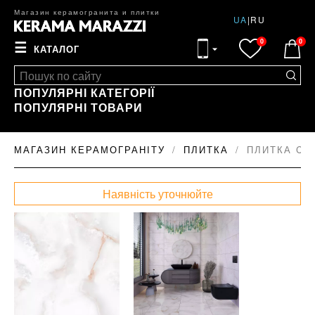
Магазин керамогранита и плитки
UA
|
RU
0
0
☰
КАТАЛОГ
ПОПУЛЯРНІ КАТЕГОРІЇ
ПОПУЛЯРНІ ТОВАРИ
МАГАЗИН КЕРАМОГРАНІТУ
ПЛИТКА
ПЛИТКА CE
Наявність уточнюйте