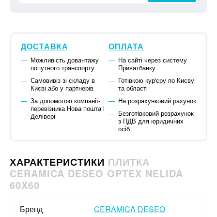
ДОСТАВКА
ОПЛАТА
Можливість довантажу
На сайті через систему
попутного транспорту
Приватбанку
Самовивіз зі складу в
Готівкою кур'єру по Києву
Києві або у партнерів
та області
За допомогою компанії-
На розрахунковий рахунок
перевізника Нова пошта і
Безготівковий розрахунок
Делівері
з ПДВ для юридичних
осіб
ХАРАКТЕРИСТИКИ
ПЛИТКА
CERAMICA DESEO OPTEX NELIDA
60X60
Бренд
CERAMICA DESEO