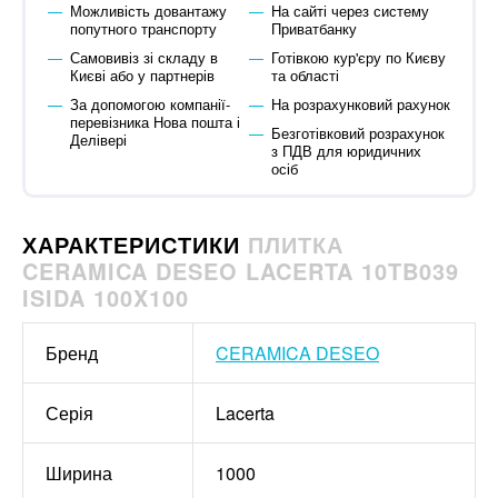
Можливість довантажу
На сайті через систему
попутного транспорту
Приватбанку
Самовивіз зі складу в
Готівкою кур'єру по Києву
Києві або у партнерів
та області
За допомогою компанії-
На розрахунковий рахунок
перевізника Нова пошта і
Безготівковий розрахунок
Делівері
з ПДВ для юридичних
осіб
ХАРАКТЕРИСТИКИ
ПЛИТКА
CERAMICA DESEO LACERTA 10TB039
ISIDA 100X100
Бренд
CERAMICA DESEO
Серія
Lacerta
Ширина
1000