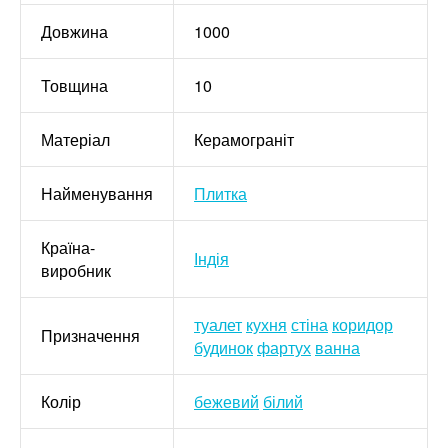
Довжина
1000
Товщина
10
Матеріал
Керамограніт
Найменування
Плитка
Країна-
Індія
виробник
туалет
кухня
стіна
коридор
Призначення
будинок
фартух
ванна
Колір
бежевий
білий