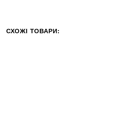
СХОЖІ ТОВАРИ:
КОЛІР БЕЖЕВИЙ
КОЛІР БІЛИЙ
СТИЛІЗАЦІЯ МАРМ
60x60
60x120
Плитка Cersanit Stamford GPTU
Плитка Flaviker Navona Honey
605 бежевий 60x60
60x120
ГРН
ГРН