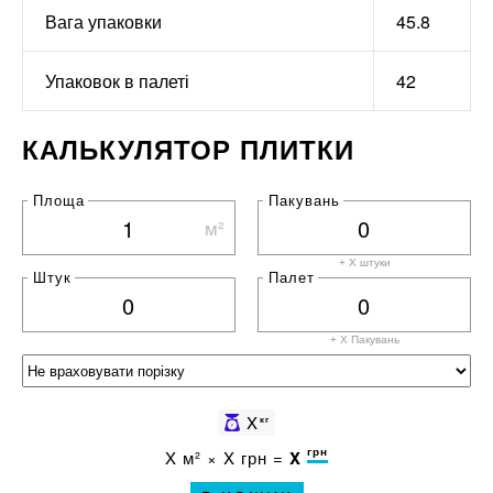
Вага упаковки
45.8
Упаковок в палеті
42
КАЛЬКУЛЯТОР ПЛИТКИ
Площа
Пакувань
м²
+ X штуки
Штук
Палет
+ X
Пакувань
X
кг
грн
X
м² ×
X
грн =
X