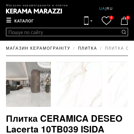
Магазин керамогранита и плитки
UA
|
RU
0
0
☰
КАТАЛОГ
МАГАЗИН КЕРАМОГРАНІТУ
ПЛИТКА
ПЛИТКА CER
Плитка CERAMICA DESEO
Lacerta 10TB039 ISIDA