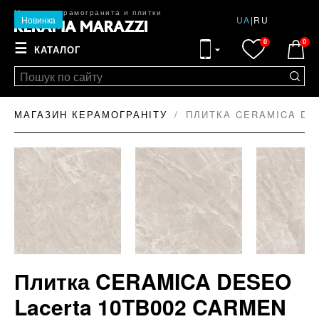
Магазин керамогранита и плитки
Новинка
UA
|
RU
0
0
☰
КАТАЛОГ
МАГАЗИН КЕРАМОГРАНІТУ
ПЛИТКА CERAMICA DES
Плитка CERAMICA DESEO
Lacerta 10TB002 CARMEN