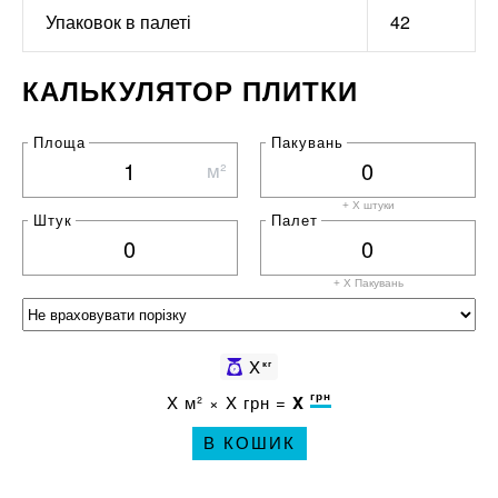
Упаковок в палеті
42
КАЛЬКУЛЯТОР ПЛИТКИ
Площа
Пакувань
м²
+ X штуки
Штук
Палет
+ X
Пакувань
X
кг
грн
X
м² ×
X
грн =
X
В КОШИК