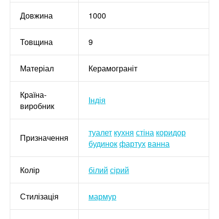
Довжина
1000
Товщина
9
Матеріал
Керамограніт
Країна-
Індія
виробник
туалет
кухня
стіна
коридор
Призначення
будинок
фартух
ванна
Колір
білий
сірий
Стилізація
мармур