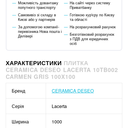
Можливість довантажу
На сайті через систему
попутного транспорту
Приватбанку
Самовивіз зі складу в
Готівкою кур'єру по Києву
Києві або у партнерів
та області
За допомогою компанії-
На розрахунковий рахунок
перевізника Нова пошта і
Безготівковий розрахунок
Делівері
з ПДВ для юридичних
осіб
ХАРАКТЕРИСТИКИ
ПЛИТКА
CERAMICA DESEO LACERTA 10TB002
CARMEN GRIS 100X100
Бренд
CERAMICA DESEO
Серія
Lacerta
Ширина
1000