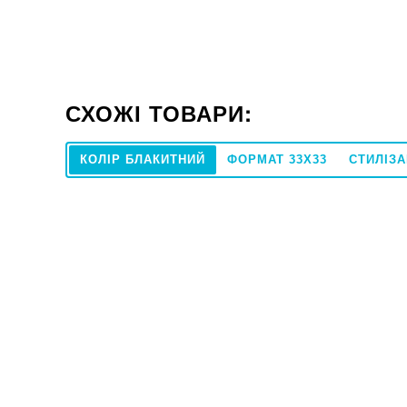
СХОЖІ ТОВАРИ:
КОЛІР БЛАКИТНИЙ
ФОРМАТ 33X33
СТИЛІЗА
20x20
Під замовлення
Під замовле
Плитка Equipe ART NOUVEAU MUSIC HALL
Плитка RAK