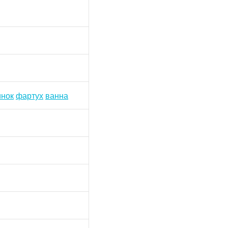
инок
фартух
ванна