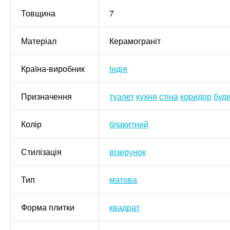
Товщина
7
Матеріал
Керамограніт
Країна-виробник
Індія
Призначення
туалет
кухня
стіна
коридор
буд
Колір
блакитний
Стилізація
візерунок
Тип
матова
Форма плитки
квадрат