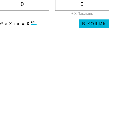
+ X
Пакувань
грн
² ×
X
грн =
X
В КОШИК