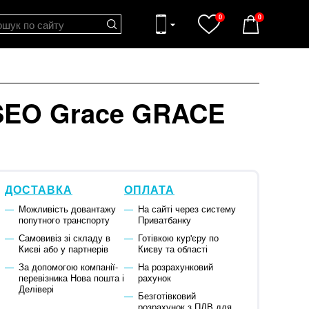
0
0
SEO Grace GRACE
ДОСТАВКА
ОПЛАТА
Можливість довантажу
На сайті через систему
попутного транспорту
Приватбанку
Самовивіз зі складу в
Готівкою кур'єру по
Києві або у партнерів
Києву та області
За допомогою компанії-
На розрахунковий
перевізника Нова пошта і
рахунок
Делівері
Безготівковий
розрахунок з ПДВ для