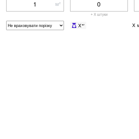
м²
+ X штуки
X
м
X
кг