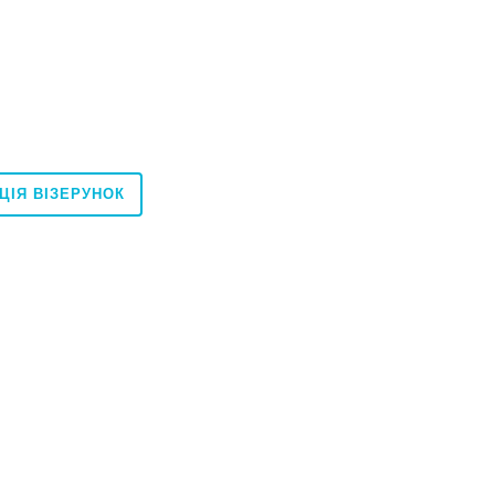
ЦІЯ ВІЗЕРУНОК
10x20
10x20
ння
Під замовлення
O Color Two GRS1K603 20x20
Плитка RAKO Color Two GRND8003