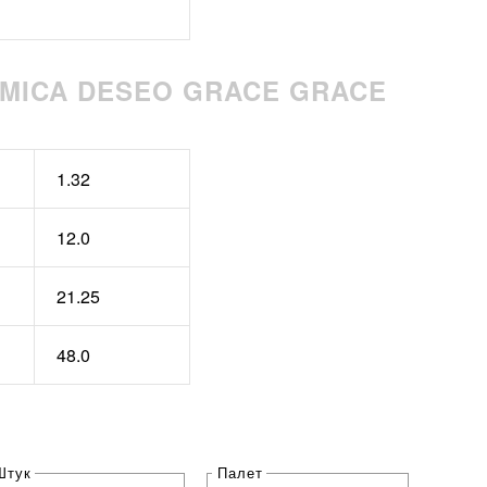
MICA DESEO GRACE GRACE
1.32
12.0
21.25
48.0
Штук
Палет