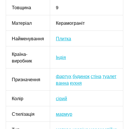
Товщина
9
Матеріал
Керамограніт
Найменування
Плитка
Країна-
Індія
виробник
фартух
будинок
стіна
туалет
Призначення
ванна
кухня
Колір
сірий
Стилізація
мармур