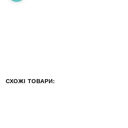
СХОЖІ ТОВАРИ:
КОЛІР СІРИЙ
ФОРМАТ 60X120
СТИЛІЗАЦІЯ МАРМУ
60x60
30x60