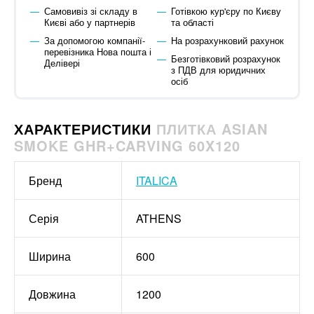
Самовивіз зі складу в
Готівкою кур'єру по Києву
Києві або у партнерів
та області
За допомогою компанії-
На розрахунковий рахунок
перевізника Нова пошта і
Безготівковий розрахунок
Делівері
з ПДВ для юридичних
осіб
ХАРАКТЕРИСТИКИ
ПЛИТКА ASIAN
SMOKE GHR+CARVING 60X120
Бренд
ITALICA
Серія
ATHENS
Ширина
600
Довжина
1200