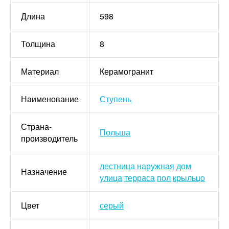
Длина
598
Толщина
8
Материал
Керамогранит
Наименование
Ступень
Страна-
Польша
производитель
лестница
наружная
дом
Назначение
улица
терраса
пол
крыльцо
Цвет
серый