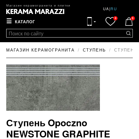
Магазин керамогранита и плитки
UA
|
RU
0
0
☰
КАТАЛОГ
МАГАЗИН КЕРАМОГРАНИТА
СТУПЕНЬ
СТУПЕНЬ
Ступень Opoczno
NEWSTONE GRAPHITE