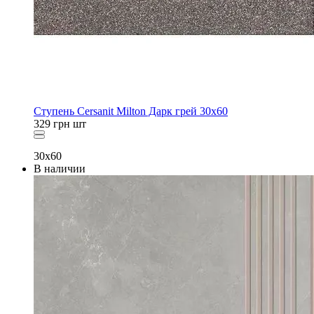
Ступень Cersanit Milton Дарк грей 30x60
329
грн
шт
30x60
В наличии