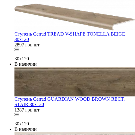
Ступень Cerrad TREAD V-SHAPE TONELLA BEIGE
30x120
2897
грн
шт
30x120
В наличии
Ступень Cerrad GUARDIAN WOOD BROWN RECT.
STAIR 30x120
1387
грн
шт
30x120
В наличии