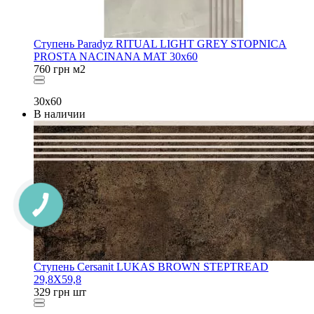
Ступень Paradyz RITUAL LIGHT GREY STOPNICA
PROSTA NACINANA MAT 30x60
760
грн
м2
30x60
В наличии
Ступень Cersanit LUKAS BROWN STEPTREAD
29,8X59,8
329
грн
шт