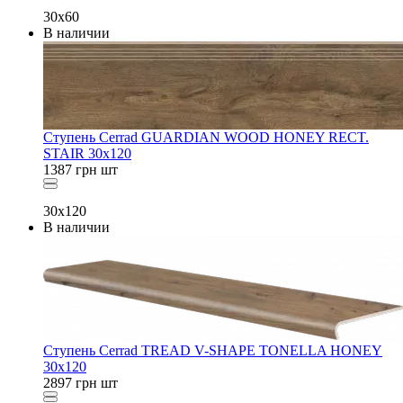
30x60
В наличии
Ступень Cerrad GUARDIAN WOOD HONEY RECT.
STAIR 30x120
1387
грн
шт
30x120
В наличии
Ступень Cerrad TREAD V-SHAPE TONELLA HONEY
30x120
2897
грн
шт