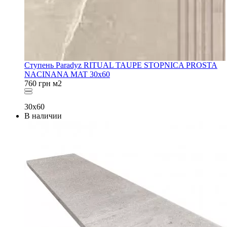
Ступень Paradyz RITUAL TAUPE STOPNICA PROSTA
NACINANA MAT 30x60
760
грн
м2
30x60
В наличии