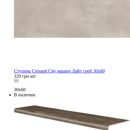
Ступень Cersanit City squares Лайт грей 30x60
329
грн
шт
30x60
В наличии