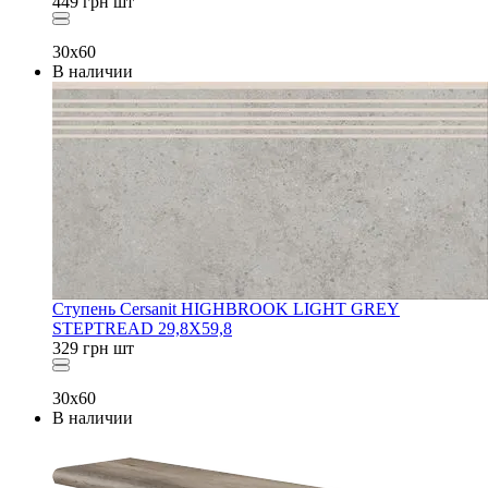
449
грн
шт
30x60
В наличии
Ступень Cersanit HIGHBROOK LIGHT GREY
STEPTREAD 29,8X59,8
329
грн
шт
30x60
В наличии