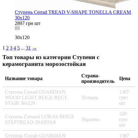
Ступень Cerrad TREAD V-SHAPE TONELLA CREAM
30x120
2897
грн
шт
30x120
1
2
3
4
5
...
31
→
Топ товары из категории Cтупени с
керамогранита морозостойкая
Страна-
Название товара
Цена
производитель
Ступень Cerrad GUARDIAN
1387
WOOD LIGHT BEIGE RECT.
Польша
грн/
STAIR 30x120
шт
329
Ступень Cersanit LUKAS BEIGE
Украина
грн/
STEPTREAD 29,8X59,8
шт
Ступень Cerrad GUARDIAN
1387