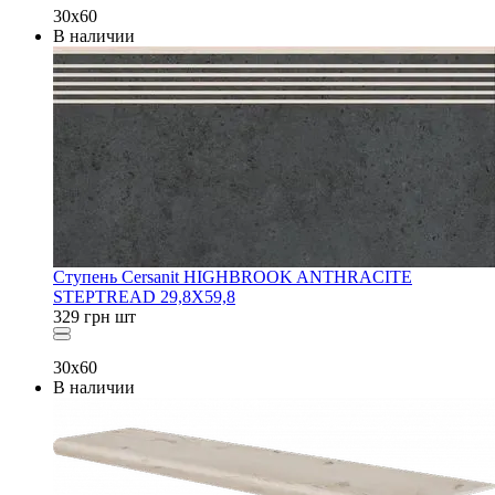
30x60
В наличии
Ступень Cersanit HIGHBROOK ANTHRACITE
STEPTREAD 29,8X59,8
329
грн
шт
30x60
В наличии