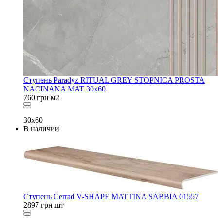
Ступень Paradyz RITUAL GREY STOPNICA PROSTA
NACINANA MAT 30x60
760
грн
м2
30x60
В наличии
Ступень Cerrad V-SHAPE MATTINA SABBIA 01557
2897
грн
шт