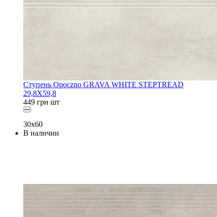
Ступень Opoczno GRAVA WHITE STEPTREAD
29,8X59,8
449
грн
шт
30x60
В наличии