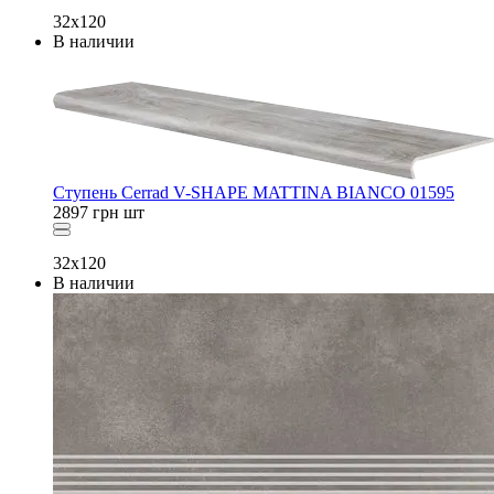
32x120
В наличии
Ступень Cerrad V-SHAPE MATTINA BIANCO 01595
2897
грн
шт
32x120
В наличии