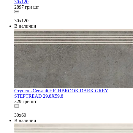
30x120
2897
грн
шт
30x120
В наличии
Ступень Cersanit HIGHBROOK DARK GREY
STEPTREAD 29,8X59,8
329
грн
шт
30x60
В наличии