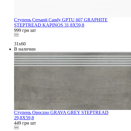
Ступень Cersanit Candy GPTU 607 GRAPHITE
STEPTREAD KAPINOS 31,8X59,8
999
грн
шт
31x60
В наличии
Ступень Opoczno GRAVA GREY STEPTREAD
29,8X59,8
449
грн
шт