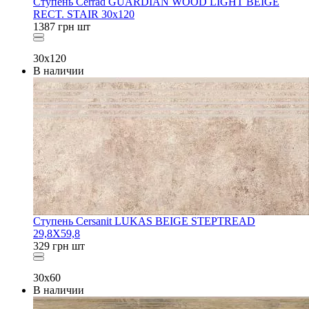
Ступень Cerrad GUARDIAN WOOD LIGHT BEIGE
RECT. STAIR 30x120
1387
грн
шт
30x120
В наличии
Ступень Cersanit LUKAS BEIGE STEPTREAD
29,8X59,8
329
грн
шт
30x60
В наличии