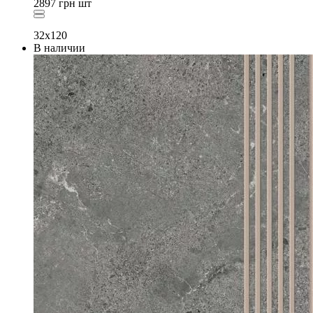
2897
грн
шт
32x120
В наличии