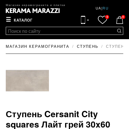
Магазин керамогранита и плитки
UA
|
RU
0
0
☰
КАТАЛОГ
МАГАЗИН КЕРАМОГРАНИТА
СТУПЕНЬ
СТУПЕНЬ 
Ступень Cersanit City
squares Лайт грей 30x60