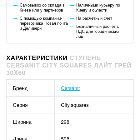
Самовывоз со склада в
Наличными курьеру по
Киеве или у партнеров
Киеву и области
С помощью компании-
На расчетный счет
перевозчика Новая почта
Безналичный расчет с
и Деливери
НДС для юридических
лиц
ХАРАКТЕРИСТИКИ
СТУПЕНЬ
CERSANIT CITY SQUARES ЛАЙТ ГРЕЙ
30X60
Бренд
Cersanit
Серия
City squares
Ширина
298
Длина
598