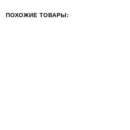
ПОХОЖИЕ ТОВАРЫ:
ЦВЕТ СЕРЫЙ
СТИЛИЗАЦИЯ КАМЕНЬ
60x60
30x60
Под заказ
Под заказ
Ступень Rako Random
Ступень Cerrad BATISTA DUST
DCP63678 светло-серый
31931
1170
503
ГРН
ГРН
шт
шт