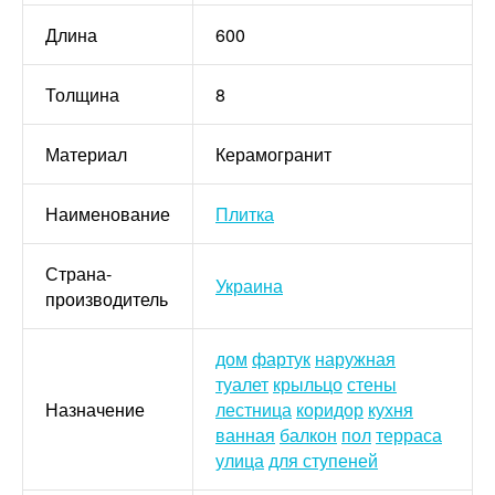
Длина
600
Толщина
8
Материал
Керамогранит
Наименование
Плитка
Страна-
Украина
производитель
дом
фартук
наружная
туалет
крыльцо
стены
Назначение
лестница
коридор
кухня
ванная
балкон
пол
терраса
улица
для ступеней