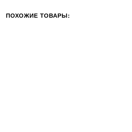
ПОХОЖИЕ ТОВАРЫ:
ЦВЕТ БЕЖЕВЫЙ
ФОРМАТ 60X60
СТИЛИЗАЦИЯ КА
60x120
23x120
Плитка Geotiles Colorado Beige
Плитка ALMERA CERAMICA
Nat Rect 60x120
Spain ALEN NATURAL 23x120
2316
1889
ГРН
ГРН
м2
м2