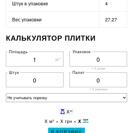
Штук в упаковке
4
Вес упаковки
27.27
КАЛЬКУЛЯТОР ПЛИТКИ
Площадь
Упаковок
м²
+ X штуки
Штук
Палет
+ X
упаковок
X
кг
грн
X
м² ×
X
грн =
X
В КОРЗИНУ