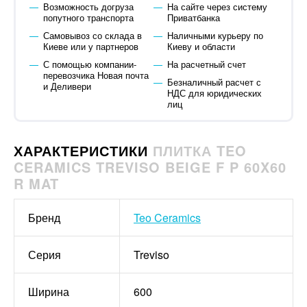
Возможность догруза
На сайте через систему
попутного транспорта
Приватбанка
Самовывоз со склада в
Наличными курьеру по
Киеве или у партнеров
Киеву и области
С помощью компании-
На расчетный счет
перевозчика Новая почта
Безналичный расчет с
и Деливери
НДС для юридических
лиц
ХАРАКТЕРИСТИКИ
ПЛИТКА TEO
CERAMICS TREVISO BEIGE F P 60X60
R MAT
Бренд
Teo Ceramics
Серия
Treviso
Ширина
600