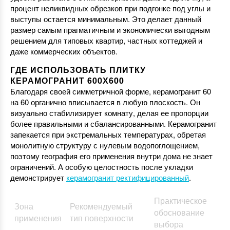
процент неликвидных обрезков при подгонке под углы и
выступы остается минимальным. Это делает данный
размер самым прагматичным и экономически выгодным
решением для типовых квартир, частных коттеджей и
даже коммерческих объектов.
ГДЕ ИСПОЛЬЗОВАТЬ ПЛИТКУ
КЕРАМОГРАНИТ 600Х600
Благодаря своей симметричной форме, керамогранит 60
на 60 органично вписывается в любую плоскость. Он
визуально стабилизирует комнату, делая ее пропорции
более правильными и сбалансированными. Керамогранит
запекается при экстремальных температурах, обретая
монолитную структуру с нулевым водопоглощением,
поэтому география его применения внутри дома не знает
ограничений. А особую целостность после укладки
демонстрирует
керамогранит ректифицированный
.
Практическое
Зона
Рекомендуемый
обоснование
применения
тип поверхности
выбора