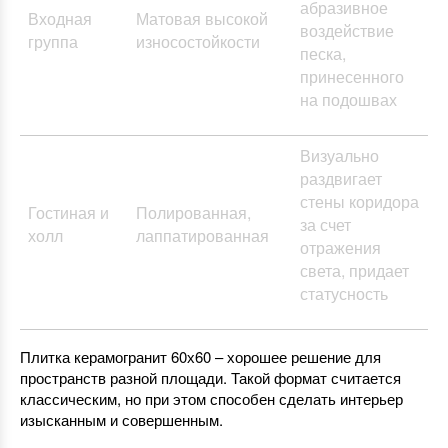
абразивное
Входная
Матовая высокой
воздействие
группа
износостойкости
песка,
принесенного
на подошвах
Визуально
раздвигает
стены коридора
Гостиная и
Полированная,
за счет
холл
лаппатированная
отражения
света, придает
статусность
Плитка керамогранит 60х60 – хорошее решение для
пространств разной площади. Такой формат считается
классическим, но при этом способен сделать интерьер
изысканным и совершенным.