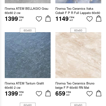
Плитка ATEM BELLAGIO Grau
Плитка Teo Ceramics Itaka
60x60 2 см
Cobalt F P R Full Lappato 60x60
1399
1149
ГРН
ГРН
м2
м2
60x60
60x60
Плитка ATEM Tantum Grafit
Плитка Teo Ceramics Bruno
60x60 2 см
beige F P 60x60 RN Mat
1399
659
ГРН
ГРН
м2
м2
60x60
60x60