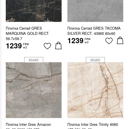
Плитка Cerrad GRES
Плитка Cerrad GRES TACOMA
MARQUINA GOLD RECT.
SILVER RECT. 43965 60x60
1239
59.7x59.7
ГРН
м2
1239
ГРН
м2
60x60
60x60
Плитка Inter Gres Amazon
Плитка Inter Gres Trinity 6060