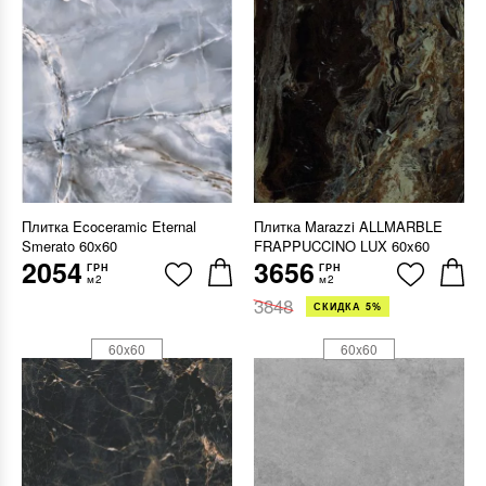
Плитка Ecoceramic Eternal
Плитка Marazzi ALLMARBLE
Smerato 60х60
FRAPPUCCINO LUX 60x60
2054
3656
ГРН
ГРН
м2
м2
3848
СКИДКА 5%
60x60
60x60