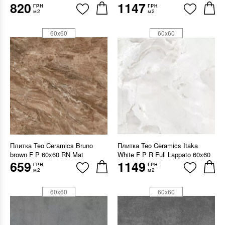
820
1147
ГРН
ГРН
м2
м2
60x60
60x60
Плитка Teo Ceramics Bruno
Плитка Teo Ceramics Itaka
brown F P 60x60 RN Mat
White F P R Full Lappato 60x60
659
1149
ГРН
ГРН
м2
м2
60x60
60x60