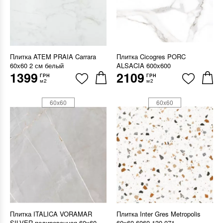
Плитка ATEM PRAIA Carrara
Плитка Cicogres PORC
60x60 2 см белый
ALSACIA 600x600
1399
2109
ГРН
ГРН
м2
м2
60x60
60x60
Плитка ITALICA VORAMAR
Плитка Inter Gres Metropolis
SILVER полированная 60x60
60x60 6060 130 071