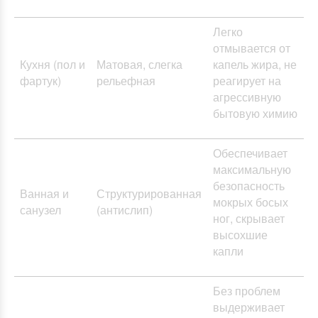
Легко
отмывается от
Кухня (пол и
Матовая, слегка
капель жира, не
фартук)
рельефная
реагирует на
агрессивную
бытовую химию
Обеспечивает
максимальную
безопасность
Ванная и
Структурированная
мокрых босых
санузел
(антислип)
ног, скрывает
высохшие
капли
Без проблем
выдерживает