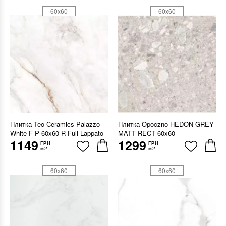
60x60
60x60
Плитка Teo Ceramics Palazzo
Плитка Opoczno HEDON GREY
White F P 60x60 R Full Lappato
MATT RECT 60x60
1149
1299
ГРН
ГРН
м2
м2
60x60
60x60