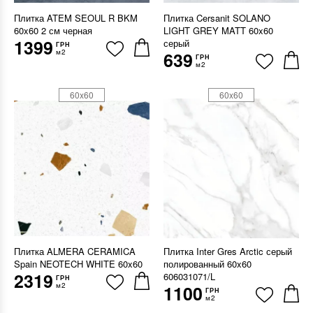
Плитка ATEM SEOUL R BKM
Плитка Cersanit SOLANO
60x60 2 см черная
LIGHT GREY MATT 60x60
1399
серый
ГРН
м2
639
ГРН
м2
60x60
60x60
Плитка ALMERA CERAMICA
Плитка Inter Gres Arctic серый
Spain NEOTECH WHITE 60x60
полированный 60x60
2319
606031071/L
ГРН
м2
1100
ГРН
м2