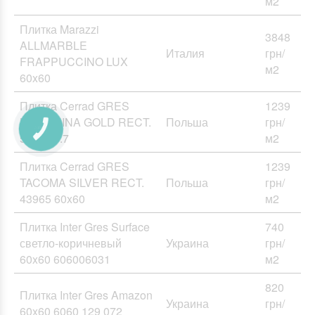
м2
Плитка Marazzi
3848
ALLMARBLE
Италия
грн/
FRAPPUCCINO LUX
м2
60x60
Плитка Cerrad GRES
1239
MARQUINA GOLD RECT.
Польша
грн/
59.7x59.7
м2
Плитка Cerrad GRES
1239
TACOMA SILVER RECT.
Польша
грн/
43965 60x60
м2
Плитка Inter Gres Surface
740
светло-коричневый
Украина
грн/
60x60 606006031
м2
820
Плитка Inter Gres Amazon
Украина
грн/
60x60 6060 129 072