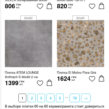
806
820
ГРН
ГРН
м2
м2
60x60
60x60
Плитка ATEM LOUNGE
Плитка El Molino Flora Gris
1624
Anthrazit S 60x60 2 см
ГРН
м2
1399
ГРН
м2
...
1
2
3
4
5
78
→
В выборе плитки 60 на 60 керамогранита стоит довериться