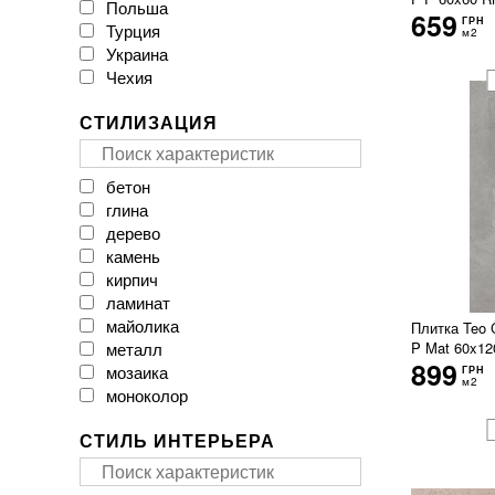
Польша
CAESAR
659
ГРН
Турция
CASA CERAMICA
м2
Украина
CERACASA CERAMICA
Чехия
CERAMA MARKET
CERAMICA DESEO
СТИЛИЗАЦИЯ
CERAMICHE BRENNERO
CasaInfinita
Ceramica Santa Claus
бетон
Ceramika Color
глина
Ceramika Gres
дерево
Ceramika Konskie
камень
Cerpa
кирпич
Cerrad
ламинат
Cersanit
майолика
Плитка Teo 
Cicogres
металл
P Mat 60x12
Click Ceramica
899
мозаика
ГРН
Cristal Ceramica
м2
моноколор
Dual Gres
мрамор
EMIL CERAMICA
СТИЛЬ ИНТЕРЬЕРА
оникс
EXAGRES
паркет
Ecoceramic
пэчворк