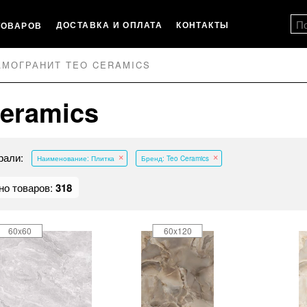
ДОСТАВКА И ОПЛАТА
КОНТАКТЫ
ТОВАРОВ
АМОГРАНИТ TEO CERAMICS
eramics
рали:
Наименование: Плитка
Бренд: Teo Ceramics
но товаров:
318
60x60
60x120