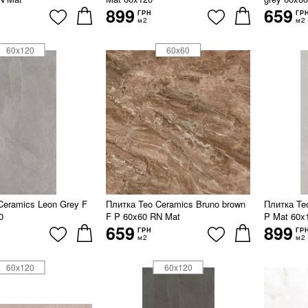
899
659
ГРН
ГР
м2
м2
60x120
60x60
Ceramics Leon Grey F
Плитка Teo Ceramics Bruno brown
Плитка Teo
0
F P 60x60 RN Mat
P Mat 60x
659
899
ГРН
ГР
м2
м2
60x120
60x120