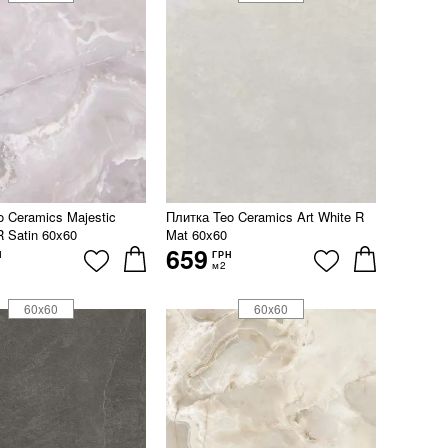
o Ceramics Majestic
Плитка Teo Ceramics Art White R
R Satin 60x60
Mat 60x60
659
Н
ГРН
м2
60x60
60x60