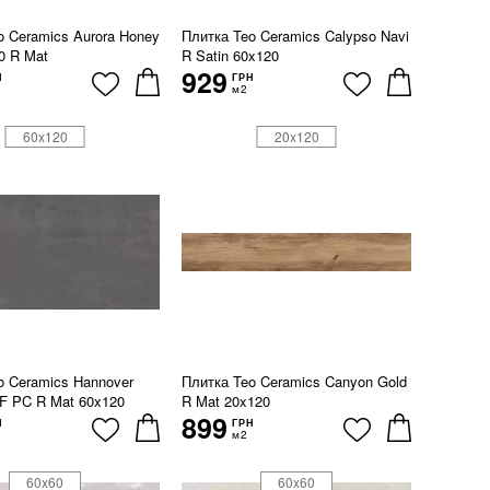
o Ceramics Aurora Honey
Плитка Teo Ceramics Calypso Navi
0 R Mat
R Satin 60x120
929
Н
ГРН
м2
60x120
20x120
o Ceramics Hannover
Плитка Teo Ceramics Canyon Gold
 F PC R Mat 60x120
R Mat 20x120
899
Н
ГРН
м2
60x60
60x60