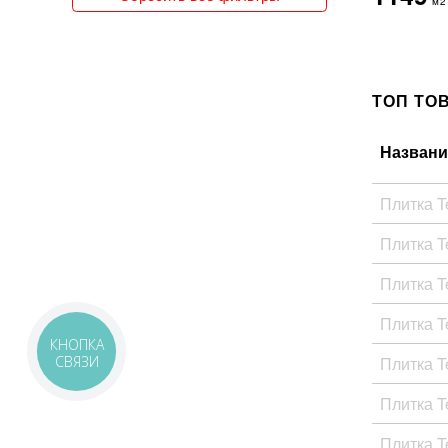
м2
150x300
151x76
15x120
15x15
ТОП ТО
15x30
15x31
15x35
Названи
15x60
15x62
Плитка T
15x66
15x90
Плитка T
160x320
162x324
Плитка T
16x51
17x20
Плитка Te
17x52
КНОПКА
18x150
Плитка T
СВЯЗИ
18x20
18x21
Плитка T
18x60
19x120
Плитка T