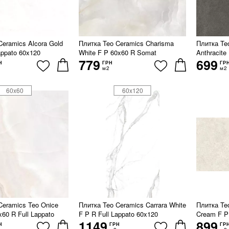
Ceramics Alcora Gold
Плитка Teo Ceramics Charisma
Плитка Te
appato 60x120
White F P 60x60 R Somat
Anthracite
779
699
Н
ГРН
ГР
м2
м2
60x60
60x120
Ceramics Teo Onice
Плитка Teo Ceramics Carrara White
Плитка Te
x60 R Full Lappato
F P R Full Lappato 60x120
Cream F P
1149
899
Н
ГРН
ГР