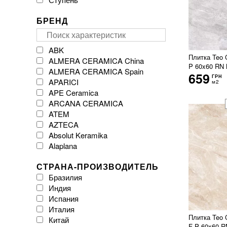
БРЕНД
ABK
Плитка Teo 
ALMERA CERAMICA China
P 60x60 RN 
ALMERA CERAMICA Spain
659
ГРН
APARICI
м2
APE Ceramica
ARCANA CERAMICA
ATEM
AZTECA
Absolut Keramika
Alaplana
Argenta Ceramica
СТРАНА-ПРОИЗВОДИТЕЛЬ
Arklam
Бразилия
Atlas Concorde
Индия
Atrium
Испания
Azulejos Benadresa
Италия
BESTILE
Плитка Teo 
Китай
Baldocer
F P 60x60 R