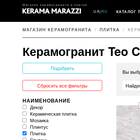
Магазин керамогранита и плитки
UA
|
RU
КАТАЛОГ 
МАГАЗИН КЕРАМОГРАНИТА
ПЛИТКА
КЕР
Керамогранит Teo C
Подобрать
Вы выб
Сбросить все фильтры
Найде
НАИМЕНОВАНИЕ
Декор
Керамическая плитка
Мозаика
Плинтус
Плитка
Ступень