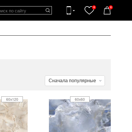
0
0
60x120
60x60