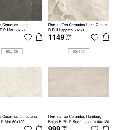
o Ceramics Leon
Плитка Teo Ceramics Itaka Cream
 F P Mat 60x60
R Full Lappato 60x60
1149
Н
ГРН
м2
60x120
60x120
o Ceramics Limestone
Плитка Teo Ceramics Hamburg
 R Mat 60x120
Beige F PC R Semi Lappato 60x120
999
Н
ГРН