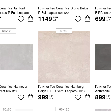
Ceramics Ashford
Плитка Teo Ceramics Bruno Beige
Плитка Te
x120 R Full Lappato
R Full Lappat 60x120
F PR 15x9
1149
699
Н
ГРН
ГР
м2
м2
60x120
60x60
Ceramics Hannover
Плитка Teo Ceramics Hamburg
Плитка Te
 Mat 60x120
Beige F P R Semi Lappato 60x60
Anthracite
999
899
ГРН
ГР
м2
м2
60x60
60x120