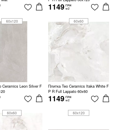
1149
Н
ГРН
м2
60x120
60x60
 Ceramics Leon Silver F
Плитка Teo Ceramics Itaka White F
120
P R Full Lappato 60x60
1149
Н
ГРН
м2
60x60
60x120