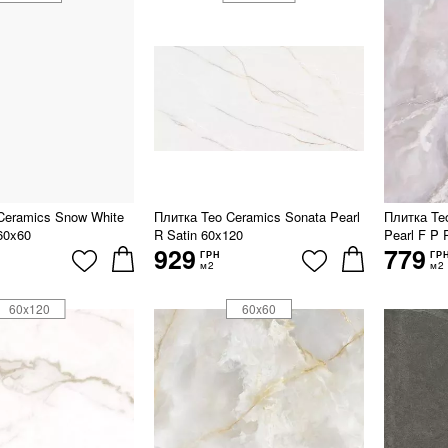
Ceramics Snow White
Плитка Teo Ceramics Sonata Pearl
Плитка Te
60x60
R Satin 60x120
Pearl F P 
929
779
ГРН
ГР
м2
м2
60x120
60x60