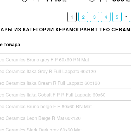
м2
м2
...
1
2
3
4
5
ВАРЫ ИЗ КАТЕГОРИИ КЕРАМОГРАНИТ TEO CERAM
е товара
eo Ceramics Bruno grey F P 60x60 RN Mat
eo Ceramics Itaka Grey R Full Lappato 60x120
eo Ceramics Itaka Cream R Full Lappato 60x120
o Ceramics Itaka Cobalt F P R Full Lappato 60x60
eo Ceramics Bruno beige F P 60x60 RN Mat
eo Ceramics Leon Beige R Mat 60x120
eo Ceramics Stark Dark grey 60x60 Mat