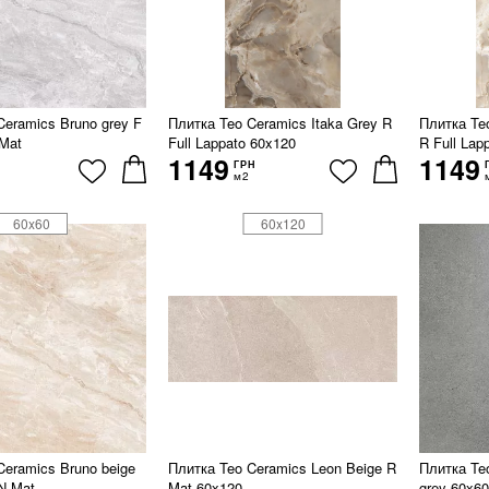
Ceramics Bruno grey F
Плитка Teo Ceramics Itaka Grey R
Плитка Te
Mat
Full Lappato 60x120
R Full Lap
1149
1149
ГРН
м2
60x60
60x120
Ceramics Bruno beige
Плитка Teo Ceramics Leon Beige R
Плитка Te
N Mat
Mat 60x120
grey 60x6