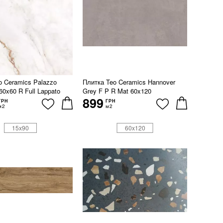
o Ceramics Palazzo
Плитка Teo Ceramics Hannover
60x60 R Full Lappato
Grey F P R Mat 60x120
899
ГРН
ГРН
м2
м2
15x90
60x120