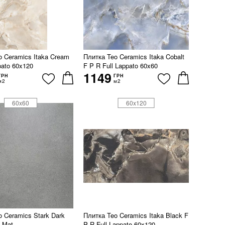
o Ceramics Itaka Cream
Плитка Teo Ceramics Itaka Cobalt
pato 60x120
F P R Full Lappato 60x60
1149
ГРН
ГРН
м2
м2
60x60
60x120
o Ceramics Stark Dark
Плитка Teo Ceramics Itaka Black F
0 Mat
P R Full Lappato 60x120