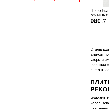
150x300
151x76
Плитка Inter
15x120
серый 60x12
980
15x15
ГРН
м2
15x30
15x31
15x35
15x60
15x62
Стилизаци
15x66
зависит н
15x90
узоры и им
160x320
почетное 
162x324
элегантнос
16x51
17x20
ПЛИТ
17x52
18x150
РЕКО
18x20
18x21
Изделия, 
18x60
использов
19x120
различных 