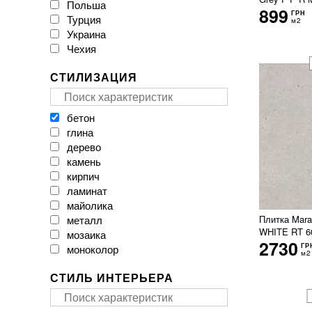
Польша
CAESAR
899
ГРН
Турция
CASA CERAMICA
м2
Украина
CERACASA CERAMICA
Чехия
CERAMA MARKET
CERAMICA DESEO
СТИЛИЗАЦИЯ
CERAMICHE BRENNERO
CasaInfinita
Ceramica Santa Claus
бетон
Ceramika Color
глина
Ceramika Gres
дерево
Ceramika Konskie
камень
Cerpa
кирпич
Cerrad
ламинат
Cersanit
майолика
Cicogres
металл
Плитка Mar
Click Ceramica
WHITE RT 6
мозаика
Cristal Ceramica
2730
ГР
моноколор
Dual Gres
м2
мрамор
EMIL CERAMICA
СТИЛЬ ИНТЕРЬЕРА
оникс
EXAGRES
паркет
Ecoceramic
пэчворк