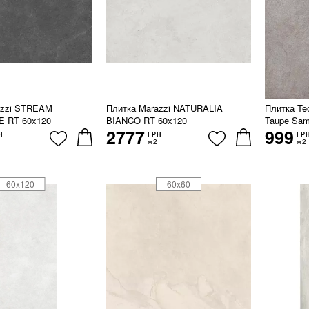
azzi STREAM
Плитка Marazzi NATURALIA
Плитка Te
 RT 60x120
BIANCO RT 60x120
Taupe Sam
2777
999
Н
ГРН
ГР
м2
м2
60x120
60x60