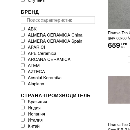
БРЕНД
ABK
Плитка Teo 
ALMERA CERAMICA China
grey 60x60 
ALMERA CERAMICA Spain
659
ГРН
APARICI
м2
APE Ceramica
ARCANA CERAMICA
ATEM
AZTECA
Absolut Keramika
Alaplana
Argenta Ceramica
СТРАНА-ПРОИЗВОДИТЕЛЬ
Arklam
Бразилия
Atlas Concorde
Индия
Atrium
Испания
Azulejos Benadresa
Италия
BESTILE
Плитка Teo 
Китай
Baldocer
Grey F P R 