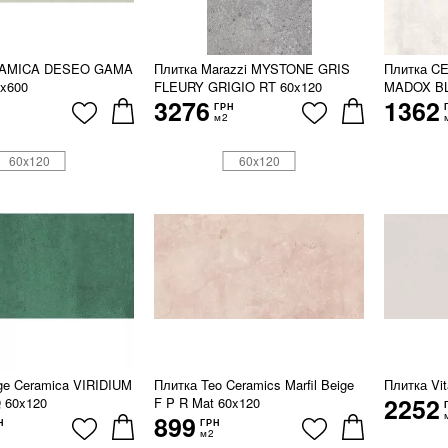
RAMICA DESEO GAMA
Плитка Marazzi MYSTONE GRIS
Плитка C
x600
FLEURY GRIGIO RT 60x120
MADOX BL
3276
1362
ГРН
м2
60x120
60x120
ge Ceramica VIRIDIUM
Плитка Teo Ceramics Marfil Beige
Плитка Vit
2252
 60x120
F P R Mat 60x120
899
Н
ГРН
м2