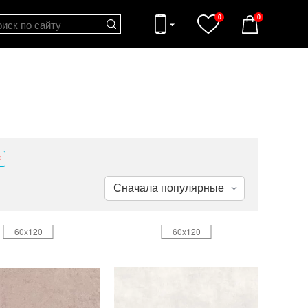
0
0
60x120
60x120