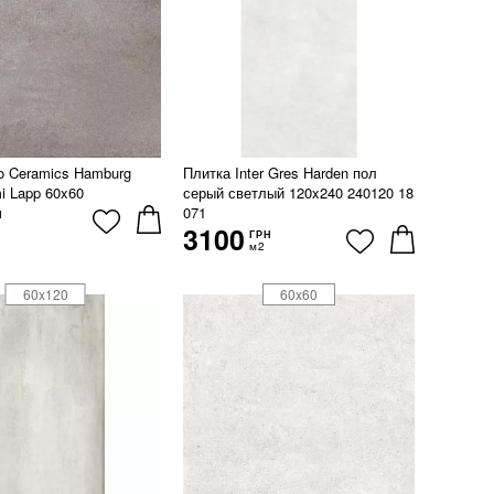
o Ceramics Hamburg
Плитка Inter Gres Harden пол
i Lapp 60x60
серый светлый 120x240 240120 18
071
Н
3100
ГРН
м2
60x120
60x60