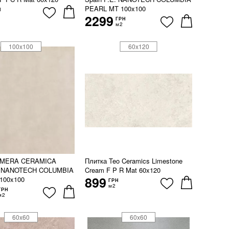
PEARL MT 100x100
Н
2299
ГРН
м2
100x100
60x120
LMERA CERAMICA
Плитка Teo Ceramics Limestone
E. NANOTECH COLUMBIA
Cream F P R Mat 60x120
899
100x100
ГРН
м2
ГРН
м2
60x60
60x60