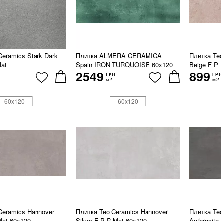
Ceramics Stark Dark
Плитка ALMERA CERAMICA
Плитка Te
Mat
Spain IRON TURQUOISE 60x120
Beige F P
2549
899
ГРН
ГР
м2
м2
60x120
60x120
Ceramics Hannover
Плитка Teo Ceramics Hannover
Плитка Te
Mat 60x120
Silver F P R Mat 60x120
Anthracite