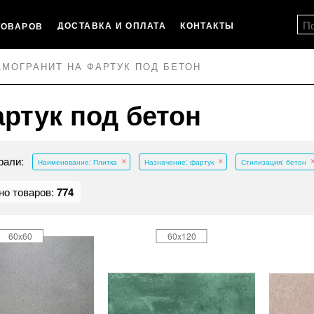
ДОСТАВКА И ОПЛАТА
КОНТАКТЫ
ТОВАРОВ
АМОГРАНИТ НА ФАРТУК ПОД БЕТОН
ртук под бетон
рали:
Наименование: Плитка
Назначение: фартук
Стилизация: бетон
но товаров:
774
60x60
60x120