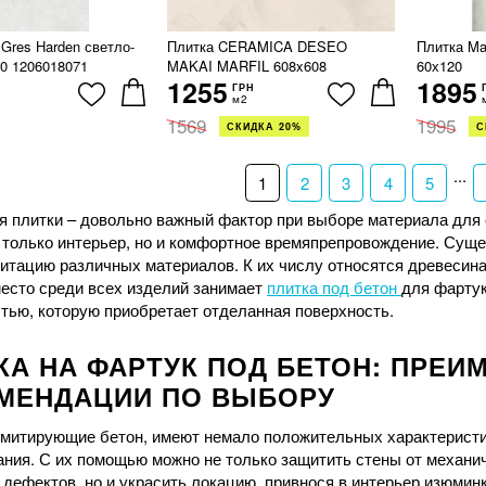
 Gres Harden светло-
Плитка CERAMICA DESEO
Плитка Ma
0 1206018071
MAKAI MARFIL 608x608
60х120
1255
1895
ГРН
м2
1569
1995
СКИДКА 20%
С
...
1
2
3
4
5
я плитки – довольно важный фактор при выборе материала для 
е только интерьер, но и комфортное времяпрепровождение. Сущ
итацию различных материалов. К их числу относятся древесина,
место среди всех изделий занимает
плитка под бетон
для фартук
тью, которую приобретает отделанная поверхность.
КА НА ФАРТУК ПОД БЕТОН: ПРЕИ
МЕНДАЦИИ ПО ВЫБОРУ
имитирующие бетон, имеют немало положительных характеристи
ания. С их помощью можно не только защитить стены от механи
дефектов, но и украсить локацию, привнося в интерьер изюминк