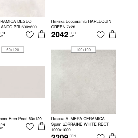
ERAMICA DESEO
Плитка Ecoceramic HARLEQUIN
ANCO PRI 600x600
GREEN 7x28
2042
ГРН
ГРН
м2
м2
60x120
100x100
acer Eren Pearl 60x120
Плитка ALMERA CERAMICA
Spain LORRAINE WHITE RECT.
ГРН
м2
1000x1000
2209
ГРН