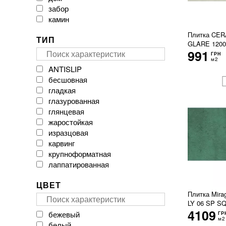
японский
Keraben
забор
Keratile
камин
Kotto Ceramica
коридор
Плитка CE
ТИП
Kutahya Seramik
крыльцо
GLARE 1200
LA FAENZA
кухня
991
ГРН
La Platera
м2
лестница
ANTISLIP
Laminam
наружная
бесшовная
Levanta
печь
гладкая
MAINZU
пол
глазурованная
MEGAGRES
промышленность
глянцевая
MONOPOLE
стены
жаростойкая
Marazzi
терраса
изразцовая
Mirage Ceramica
тротуар
карвинг
NOVABELL
туалет
крупноформатная
Navarti
улица
лаппатированная
Newker
фальшпол
матовая
Nowa Gala
фартук
ЦВЕТ
морозостойкая
Opoczno
фасад
Плитка Mira
неглазурованная
Oset
цоколь
LY 06 SP SQ
неректифицированная
PERONDA
4109
бежевый
ГР
облицовочная
PRISSMACER
м2
белый