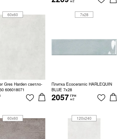
м2
60x60
7x28
er Gres Harden светло-
Плитка Ecoceramic HARLEQUIN
60 606018071
BLUE 7x28
2057
Н
ГРН
м2
60x60
120x240