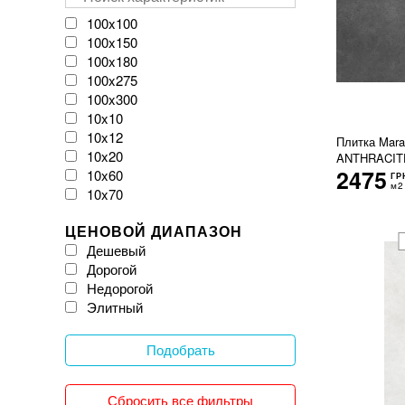
VIVES
Velloza
100x100
Vitacer
100x150
Vivacer
100x180
WOW
100x275
Zeus Ceramica
100x300
iKeramix
10x10
10x12
Плитка Mar
10x20
ANTHRACITE
2475
10x60
ГР
м2
10x70
11x54
ЦЕНОВОЙ ДИАПАЗОН
120x120
Дешевый
120x20
Дорогой
120x240
Недорогой
120x260
Элитный
120x270
120x278
120x280
Подобрать
120x300
12x25
Сбросить все фильтры
150x150