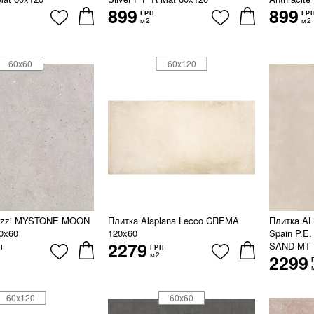
899
899
ГРН
ГР
м2
м2
60x60
60x120
azzi MYSTONE MOON
Плитка Alaplana Lecco CREMA
Плитка A
0x60
120x60
Spain P.
2279
SAND MT 
Н
ГРН
м2
2299
60x120
60x60