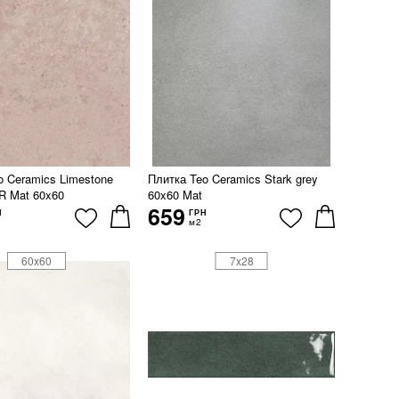
o Ceramics Limestone
Плитка Teo Ceramics Stark grey
 R Mat 60x60
60x60 Mat
659
Н
ГРН
м2
60x60
7x28