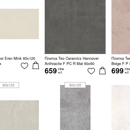
cer Eren Mink 60x120
Плитка Teo Ceramics Hannover
Плитка Te
Anthracite F PC R Mat 60x60
Beige F P
Н
659
699
ГРН
ГР
м2
м2
60x120
60x120