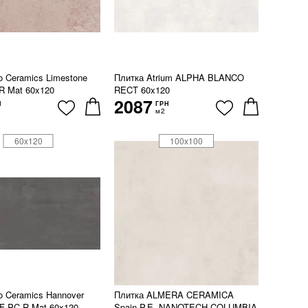
o Ceramics Limestone
Плитка Atrium ALPHA BLANCO
 R Mat 60x120
RECT 60x120
2087
Н
ГРН
м2
60x120
100x100
o Ceramics Hannover
Плитка ALMERA CERAMICA
 F PC R Mat 60x120
Spain P.E. NANOTECH COLUMBIA