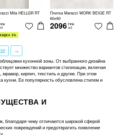
razzi Mila HELLGR RT
Плитка Marazzi WORK BEIGE RT
60x60
2096
ГРН
ГРН
м2
м2
КИДКА 5%
22
→
облицовки кухонной зоны. От выбранного дизайна
ествует множество вариантов стилизации, включая
 мрамор, кирпич, текстиль и другие. При этом
а кухни. Ее популярность обусловлена стилем и
МУЩЕСТВА И
к, благодаря чему отличаются широкой сферой
ческих повреждений и предотвратить появление
у.