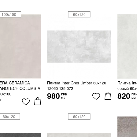
100x100
60x120
MERA CERAMICA
Плитка Inter Gres Umber 60x120
Плитка Int
 NANOTECH COLUMBIA
12060 135 072
серый 60x
980
820
0x100
ГРН
ГР
м2
м2
Н
60x120
60x120