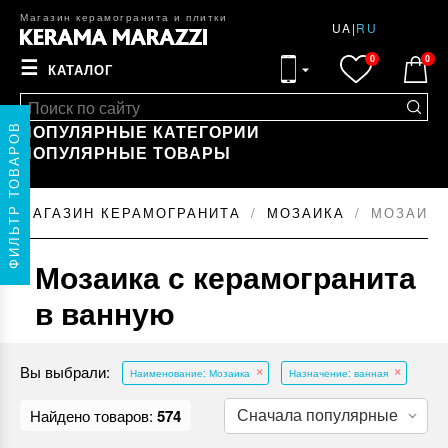
Магазин керамогранита и плитки
UA
|
RU
0
0
☰
КАТАЛОГ
ПОПУЛЯРНЫЕ КАТЕГОРИИ
ФИЛЬТР ТОВАРОВ
ПОПУЛЯРНЫЕ ТОВАРЫ
МАГАЗИН КЕРАМОГРАНИТА
МОЗАИКА
МОЗАИКА
Мозаика с керамогранита
в ванную
Вы выбрали:
Наименование: Мозаика
Назначение: ванная
Найдено товаров:
574