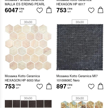
MALLA ES ERDING PEARL
HEXAGON HP 6017
6047
753
ГРН
ГРН
м2
шт
30x30
30x30
Мозаика Kotto Ceramica
Мозаика Kotto Ceramica MI7
HEXAGON HP 6003 Мат
10100606C Nero
753
897
ГРН
ГРН
шт
шт
30x30
30x30