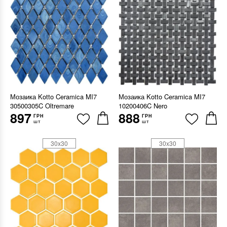
Мозаика Kotto Ceramica MI7
Мозаика Kotto Ceramica MI7
30500305C Oltremare
10200406C Nero
897
888
ГРН
ГРН
шт
шт
30x30
30x30