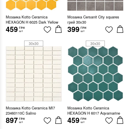
Мозаика Kotto Ceramica
Мозаика Cersanit City squares
HEXAGON H 6025 Dark Yellow
грей 30x30
459
399
ГРН
ГРН
шт
шт
30x30
30x30
Мозаика Kotto Ceramica MI7
Мозаика Kotto Ceramica
23460110C Salino
HEXAGON H 6017 Aqvamarine
897
459
ГРН
ГРН
шт
шт