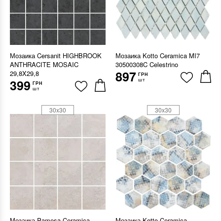
Мозаика Cersanit HIGHBROOK
Мозаика Kotto Ceramica MI7
ANTHRACITE MOSAIC
30500308C Celestrino
897
29,8X29,8
ГРН
шт
399
ГРН
шт
30x30
30x30
Мозаика Pamesa Ceramica
Мозаика Kotto Ceramica