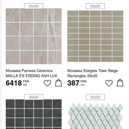
30x30
25x25
Мозаика Pamesa Ceramica
Мозаика Stargres Town Beige
MALLA ES ERDING ASH LUX
Rectangles 25x25
6418
387
ГРН
ГРН
м2
шт.
30x30
30x30