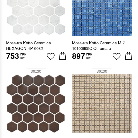
Мозаика Kotto Ceramica
Мозаика Kotto Ceramica MI7
HEXAGON HP 6032
10100605C Oltremare
753
897
ГРН
ГРН
шт
шт
30x30
30x30