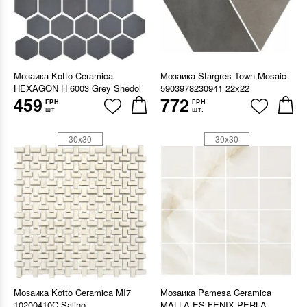
Мозаика Kotto Ceramica
Мозаика Stargres Town Mosaic
HEXAGON H 6003 Grey Shedol
5903978230941 22x22
459
772
ГРН
ГРН
шт
шт.
30x30
30x30
Мозаика Kotto Ceramica MI7
Мозаика Pamesa Ceramica
10200410C Salino
MALLA ES.FENIX PERLA