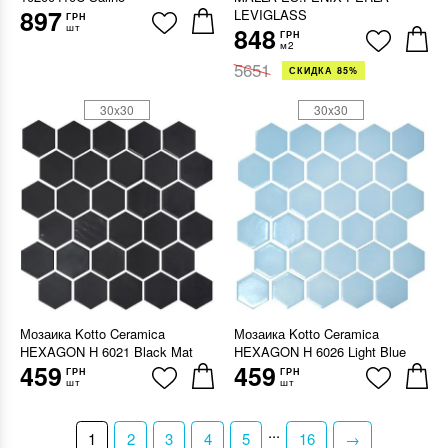
897
LEVIGLASS
ГРН
шт
848
ГРН
м2
5651
СКИДКА 85%
30x30
30x30
Мозаика Kotto Ceramica
Мозаика Kotto Ceramica
HEXAGON H 6021 Black Mat
HEXAGON H 6026 Light Blue
459
459
ГРН
ГРН
шт
шт
...
1
2
3
4
5
16
→