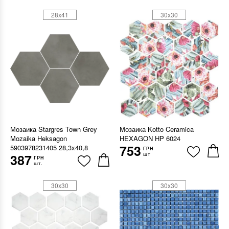
28x41
30x30
Мозаика Stargres Town Grey
Мозаика Kotto Ceramica
Mozaika Heksagon
HEXAGON HP 6024
753
5903978231405 28,3x40,8
ГРН
шт
387
ГРН
шт.
30x30
30x30