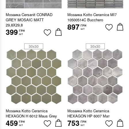
Мозаика Cersanit CONRAD
Мозаика Kotto Ceramica MI7
GREY MOSAIC MATT
10500514C Bucchero
897
29,8X29,8
ГРН
шт
399
ГРН
шт
30x30
30x30
Мозаика Kotto Ceramica
Мозаика Kotto Ceramica
HEXAGON H 6012 Maus Grey
HEXAGON HP 6007 Мат
459
753
ГРН
ГРН
шт
шт