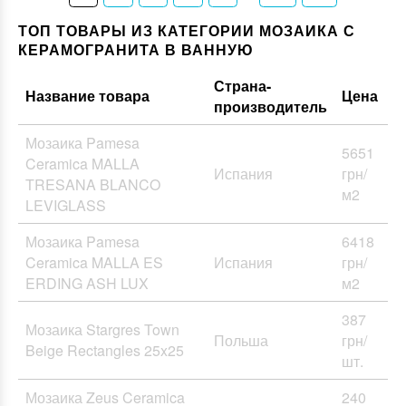
ТОП ТОВАРЫ ИЗ КАТЕГОРИИ МОЗАИКА С
КЕРАМОГРАНИТА В ВАННУЮ
Страна-
Название товара
Цена
производитель
Мозаика Pamesa
5651
Ceramica MALLA
Испания
грн/
TRESANA BLANCO
м2
LEVIGLASS
Мозаика Pamesa
6418
Ceramica MALLA ES
Испания
грн/
ERDING ASH LUX
м2
387
Мозаика Stargres Town
Польша
грн/
Beige Rectangles 25x25
шт.
Мозаика Zeus Ceramica
240