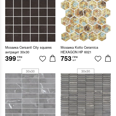
Мозаика Cersanit City squares
Мозаика Kotto Ceramica
антрацит 30x30
HEXAGON HP 6021
399
753
ГРН
ГРН
шт
шт
30x30
30x30