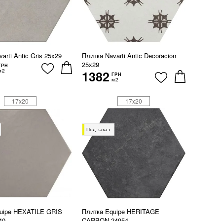
arti Antic Gris 25х29
Плитка Navarti Antic Decoracion
25х29
ГРН
м2
1382
ГРН
м2
17x20
17x20
Под заказ
uipe HEXATILE GRIS
Плитка Equipe HERITAGE
40
CARBON 24954