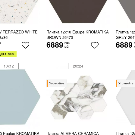
W TERRAZZO WHITE
Плитка 12x10 Equipe KROMATIKA
Плитка 1
2x36
BROWN 26470
GREY 264
6889
6889
Н
ГРН
м2
ДКА 38%
10x12
20x24
Уточняйте
Уточняйте
10 Equipe KROMATIKA
Плитка ALMERA CERAMICA
Плитка 1