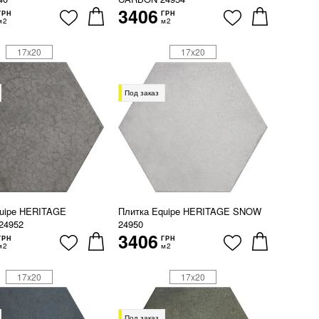
3406
ГРН
ГРН
м2
м2
17x20
17x20
Под заказ
quipe HERITAGE
Плитка Equipe HERITAGE SNOW
24952
24950
3406
ГРН
ГРН
м2
м2
17x20
17x20
Под заказ