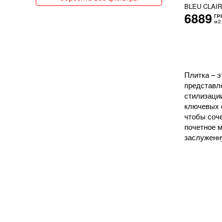
BLEU CLAIR
150x300
6889
ГР
151x76
м2
15x120
15x15
15x30
15x31
15x35
Плитка – э
15x60
представл
15x62
стилизации
15x66
ключевых ф
15x90
чтобы соч
160x320
почетное м
162x324
заслуженн
16x51
17x20
17x52
18x150
18x20
18x21
18x60
19x120