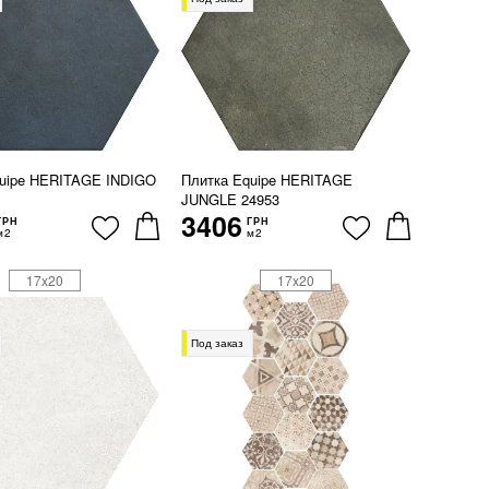
quipe HERITAGE INDIGO
Плитка Equipe HERITAGE
JUNGLE 24953
3406
ГРН
ГРН
м2
м2
17x20
17x20
Под заказ