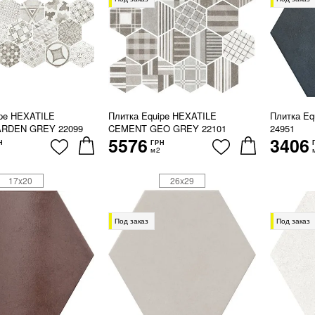
ipe HEXATILE
Плитка Equipe HEXATILE
Плитка E
RDEN GREY 22099
CEMENT GEO GREY 22101
24951
5576
3406
Н
ГРН
м2
17x20
26x29
Под заказ
Под заказ