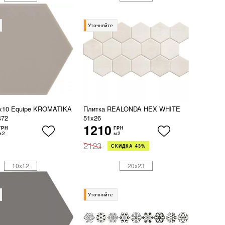
Уточняйте
2x10 Equipe KROMATIKA
Плитка REALONDA HEX WHITE
472
51x26
1210
ГРН
ГРН
м2
м2
2123
СКИДКА 43%
10x12
20x23
Уточняйте