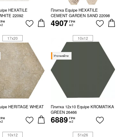
uipe HEXATILE
Плитка Equipe HEXATILE
HITE 22092
CEMENT GARDEN SAND 22098
4907
ГРН
ГРН
м2
м2
17x20
10x12
Уточняйте
quipe HERITAGE WHEAT
Плитка 12x10 Equipe KROMATIKA
GREEN 26466
6889
ГРН
ГРН
м2
м2
10x12
51x26