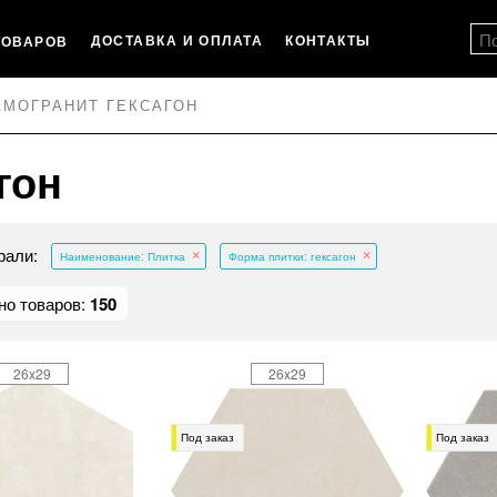
ДОСТАВКА И ОПЛАТА
КОНТАКТЫ
ТОВАРОВ
АМОГРАНИТ ГЕКСАГОН
гон
рали:
Наименование: Плитка
Форма плитки: гексагон
но товаров:
150
26x29
26x29
Под заказ
Под заказ