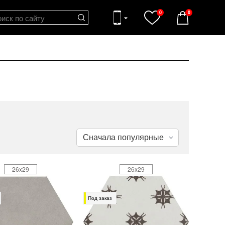
0
0
26x29
26x29
Под заказ