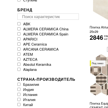
БРЕНД
ABK
Плитка Atr
ALMERA CERAMICA China
25x29
ALMERA CERAMICA Spain
2846
ГР
APARICI
м2
APE Ceramica
ARCANA CERAMICA
ATEM
AZTECA
Под заказ
Absolut Keramika
Alaplana
Argenta Ceramica
СТРАНА-ПРОИЗВОДИТЕЛЬ
Arklam
Бразилия
Atlas Concorde
Индия
Atrium
Испания
Azulejos Benadresa
Италия
BESTILE
Плитка Equ
Китай
Baldocer
CEMENT GE