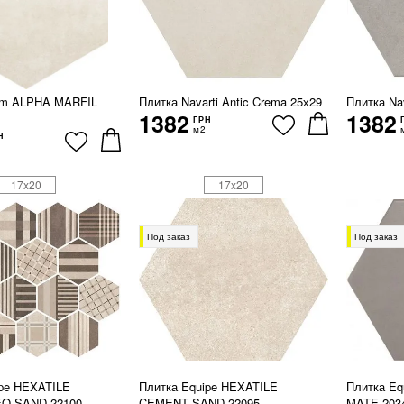
ium ALPHA MARFIL
Плитка Navarti Antic Crema 25х29
Плитка Nav
1382
1382
ГРН
м2
Н
17x20
17x20
Под заказ
Под заказ
ipe HEXATILE
Плитка Equipe HEXATILE
Плитка Eq
O SAND 22100
CEMENT SAND 22095
MATE 203