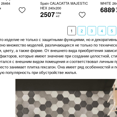
 26464
Spain CALACATTA MAJESTIC
WHITE 26
6889
HEX 240x200
Н
2507
ГРН
м2
1
2
3
4
5
то изделие не только с защитными функциями, но и декоративны
ено множество моделей, различающихся не только по техническ
, цвету, а также форме. От внешнего вида приобретения зависи
акторов, которые имеют значение при создании целостной, стил
етался с внешним видом помещения и соответствовал личным 
есто занимает плитка гексагон. Она имеет ряд особенностей и 
ую популярность при обустройстве жилья.