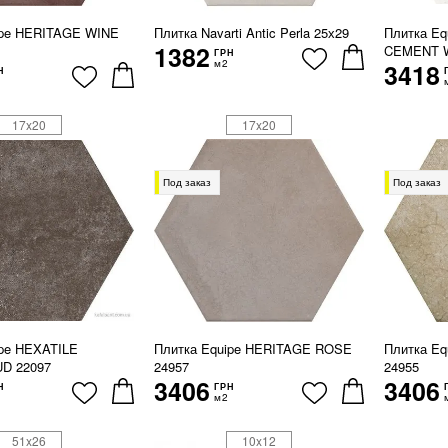
ipe HERITAGE WINE
Плитка Navarti Antic Perla 25х29
Плитка Eq
1382
CEMENT W
ГРН
м2
3418
Н
17x20
17x20
Под заказ
Под заказ
ipe HEXATILE
Плитка Equipe HERITAGE ROSE
Плитка E
D 22097
24957
24955
3406
3406
Н
ГРН
м2
51x26
10x12