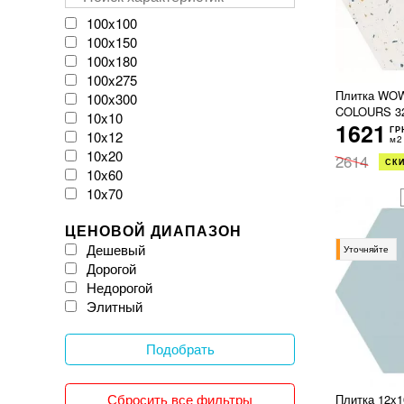
VIVES
Velloza
100x100
Vitacer
100x150
Vivacer
100x180
WOW
100x275
Zeus Ceramica
Плитка WO
100x300
COLOURS 3
iKeramix
10x10
1621
ГР
10x12
м2
10x20
2614
СКИ
10x60
10x70
11x54
ЦЕНОВОЙ ДИАПАЗОН
120x120
Дешевый
120x20
Уточняйте
Дорогой
120x240
Недорогой
120x260
Элитный
120x270
120x278
120x280
Подобрать
120x300
12x25
Сбросить все фильтры
Плитка 12x
150x150