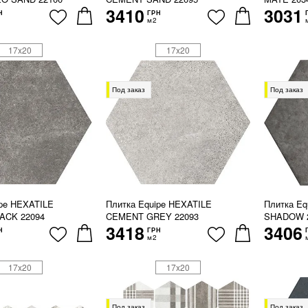
3410
3031
Н
ГРН
м2
17x20
17x20
Под заказ
Под заказ
ipe HEXATILE
Плитка Equipe HEXATILE
Плитка E
ACK 22094
CEMENT GREY 22093
SHADOW 
3418
3406
Н
ГРН
м2
17x20
17x20
Под заказ
Под заказ