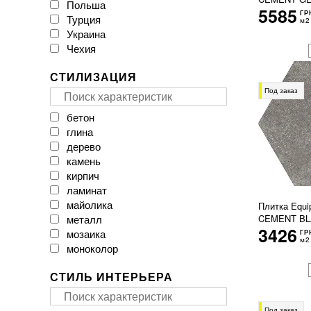
Польша
CAESAR
5585
ГР
Турция
CASA CERAMICA
м2
Украина
CERACASA CERAMICA
Чехия
CERAMA MARKET
CERAMICA DESEO
СТИЛИЗАЦИЯ
CERAMICHE BRENNERO
CasaInfinita
Под заказ
Ceramica Santa Claus
бетон
Ceramika Color
глина
Ceramika Gres
дерево
Ceramika Konskie
камень
Cerpa
кирпич
Cerrad
ламинат
Cersanit
майолика
Плитка Equ
Cicogres
металл
CEMENT BL
Click Ceramica
3426
мозаика
ГР
Cristal Ceramica
м2
моноколор
Dual Gres
мрамор
EMIL CERAMICA
СТИЛЬ ИНТЕРЬЕРА
оникс
EXAGRES
паркет
Ecoceramic
пэчворк
Под заказ