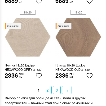
6889
6889
м2
м2
18x20
18x20
Уточняйте
Уточняйте
Плитка 18x20 Equipe
Плитка 18x20 Equipe
HEXAWOOD GREY 21627
HEXAWOOD OLD 21630
2336
2336
ГРН
ГРН
м2
м2
1
2
3
→
Выбор плитки для облицовки стен, пола и других
поверхностей – важный этап при любых ремонтных и