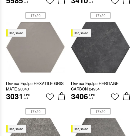
5585
3410
м2
м2
17x20
17x20
Под заказ
Под заказ
Плитка Equipe HEXATILE GRIS
Плитка Equipe HERITAGE
MATE 20340
CARBON 24954
3031
3406
ГРН
ГРН
м2
м2
17x20
17x20
Под заказ
Под заказ