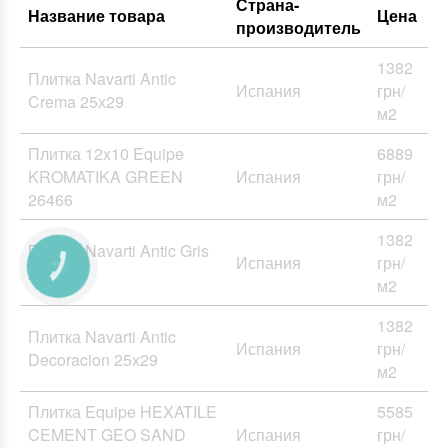
Страна-
Название товара
Цена
производитель
1382
Плитка Navarti Antic
Испания
грн/
Crema 25х29
м2
Плитка 12x10 Equipe
6889
KROMATIKA GREEN
Испания
грн/
26466
м2
1382
Плитка Navarti Antic Gris
Испания
грн/
25х29
м2
1382
Плитка Navarti Antic
Испания
грн/
Decoracion 25х29
м2
Плитка Equipe HEXATILE
5585
CEMENT GEO SAND
Испания
грн/