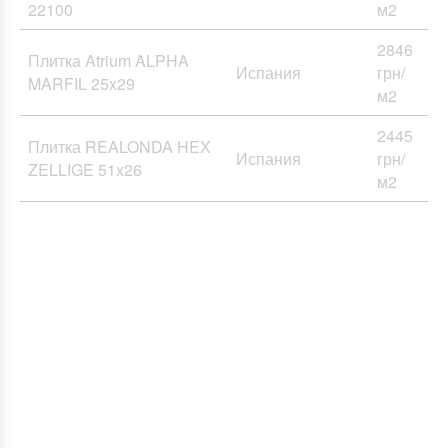
22100
м2
2846
Плитка Atrium ALPHA
Испания
грн/
MARFIL 25x29
м2
2445
Плитка REALONDA HEX
Испания
грн/
ZELLIGE 51x26
м2