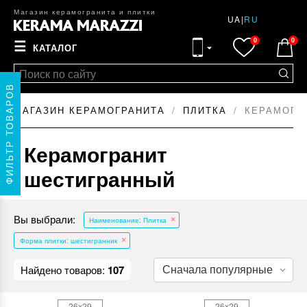
Магазин керамогранита и плитки
UA
|
RU
0
0
☰
КАТАЛОГ
ФИЛЬТР ТОВАРОВ
МАГАЗИН КЕРАМОГРАНИТА
ПЛИТКА
КЕРАМОГР
Керамогранит
шестигранный
Вы выбрали:
Наименование: Плитка
Форма плитки: шестигранник
Найдено товаров:
107
26x29
26x29