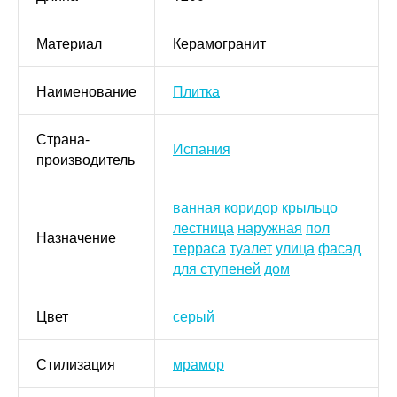
Материал
Керамогранит
Наименование
Плитка
Страна-
Испания
производитель
ванная
коридор
крыльцо
лестница
наружная
пол
Назначение
терраса
туалет
улица
фасад
для ступеней
дом
Цвет
серый
Стилизация
мрамор