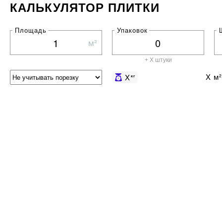
КАЛЬКУЛЯТОР ПЛИТКИ
Площадь
Упаковок
м²
+ X штуки
X
м²
X
кг