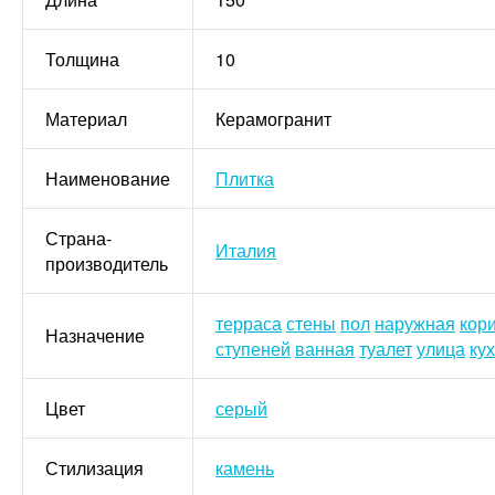
Толщина
10
Материал
Керамогранит
Наименование
Плитка
Страна-
Италия
производитель
терраса
стены
пол
наружная
кор
Назначение
ступеней
ванная
туалет
улица
ку
Цвет
серый
Стилизация
камень