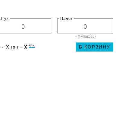
Штук
Палет
+ X
упаковок
грн
 ×
X
грн =
X
В КОРЗИНУ