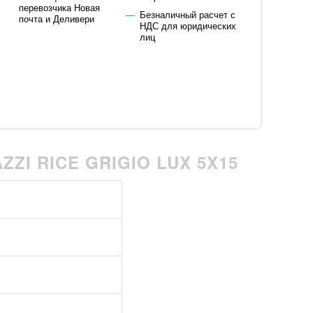
перевозчика Новая
Безналичный расчет с
почта и Деливери
НДС для юридических
лиц
ZI RICE GRIGIO LUX 5X15