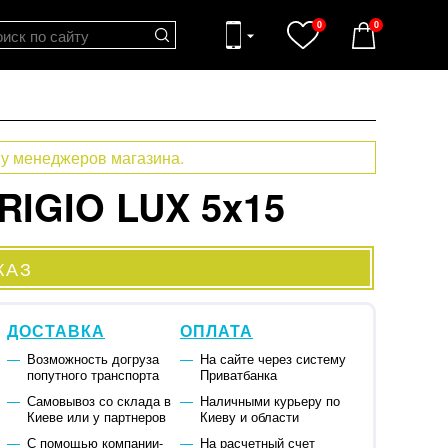
0
0
 у менеджеров магазина.
RIGIO LUX 5x15
КАЗ
ДОСТАВКА
ОПЛАТА
Возможность догруза
На сайте через систему
попутного транспорта
Приватбанка
Самовывоз со склада в
Наличными курьеру по
Киеве или у партнеров
Киеву и области
С помощью компании-
На расчетный счет