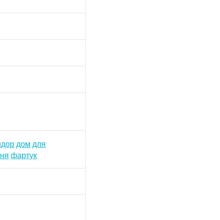
идор
дом
для
хня
фартук