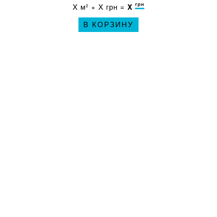
грн
X
м² ×
X
грн =
X
В КОРЗИНУ