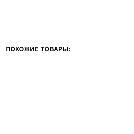
ПОХОЖИЕ ТОВАРЫ:
ЦВЕТ БЕЛЫЙ
ФОРМАТ 60X60
СТИЛИЗАЦИЯ МРАМ
60x120
60x120