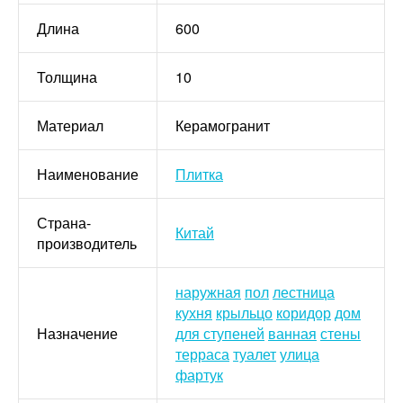
Длина
600
Толщина
10
Материал
Керамогранит
Наименование
Плитка
Страна-
Китай
производитель
наружная
пол
лестница
кухня
крыльцо
коридор
дом
Назначение
для ступеней
ванная
стены
терраса
туалет
улица
фартук