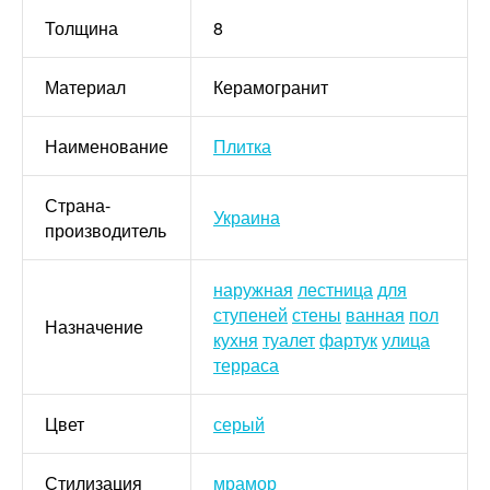
Толщина
8
Материал
Керамогранит
Наименование
Плитка
Страна-
Украина
производитель
наружная
лестница
для
ступеней
стены
ванная
пол
Назначение
кухня
туалет
фартук
улица
терраса
Цвет
серый
Стилизация
мрамор