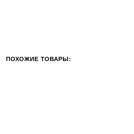
ПОХОЖИЕ ТОВАРЫ:
ЦВЕТ СЕРЫЙ
ФОРМАТ 60X120
СТИЛИЗАЦИЯ МРА
20x120
20x120
Под заказ