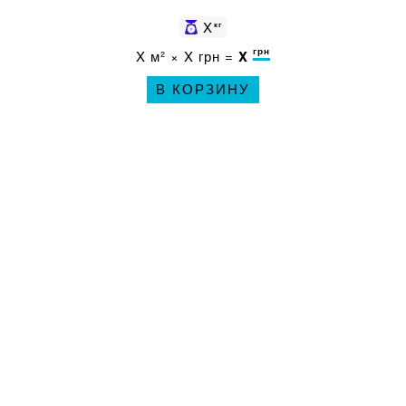
X
кг
грн
X
м² ×
X
грн =
X
В КОРЗИНУ