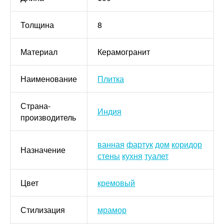
Толщина
8
Материал
Керамогранит
Наименование
Плитка
Страна-
Индия
производитель
ванная
фартук
дом
коридор
Назначение
стены
кухня
туалет
Цвет
кремовый
Стилизация
мрамор