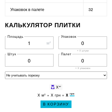
Упаковок в палете
32
КАЛЬКУЛЯТОР ПЛИТКИ
Площадь
Упаковок
м²
+ X штуки
Штук
Палет
+ X
упаковок
X
кг
грн
X
м² ×
X
грн =
X
В КОРЗИНУ