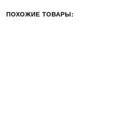
ПОХОЖИЕ ТОВАРЫ:
ЦВЕТ КРЕМОВЫЙ
ФОРМАТ 60X60
СТИЛИЗАЦИЯ М
30x60
40x80
Под заказ
Под заказ
Плитка RAKO Betonico
Плитка Cerrad GRES
WAKVK794 30x60
MONTEGO DUST RECT 40X80
1178
2095
ГРН
ГРН
м2
м2
18x60
120x120