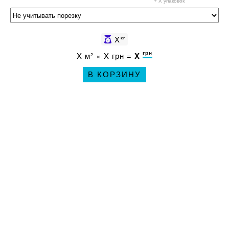
+ X
упаковок
X
кг
грн
X
м² ×
X
грн =
X
В КОРЗИНУ