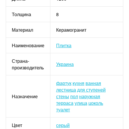
Толщина
8
Материал
Керамогранит
Наименование
Плитка
Страна-
Украина
производитель
фартук
кухня
ванная
лестница
для ступеней
Назначение
стены
пол
наружная
терраса
улица
цоколь
туалет
Цвет
серый