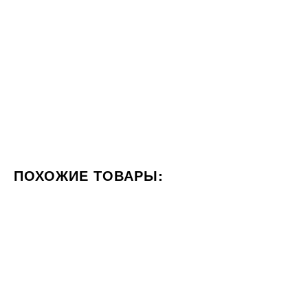
ПОХОЖИЕ ТОВАРЫ:
ЦВЕТ СЕРЫЙ
ФОРМАТ 60X120
СТИЛИЗАЦИЯ МРА
60x60
20x120