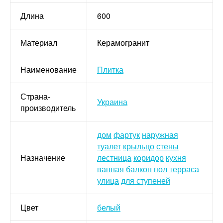
Длина
600
Материал
Керамогранит
Наименование
Плитка
Страна-
Украина
производитель
дом
фартук
наружная
туалет
крыльцо
стены
Назначение
лестница
коридор
кухня
ванная
балкон
пол
терраса
улица
для ступеней
Цвет
белый