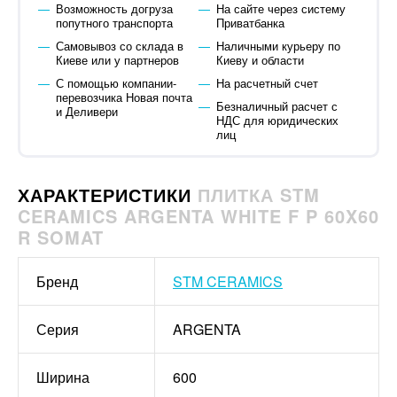
Возможность догруза
На сайте через систему
попутного транспорта
Приватбанка
Самовывоз со склада в
Наличными курьеру по
Киеве или у партнеров
Киеву и области
С помощью компании-
На расчетный счет
перевозчика Новая почта
Безналичный расчет с
и Деливери
НДС для юридических
лиц
ХАРАКТЕРИСТИКИ
ПЛИТКА STM
CERAMICS ARGENTA WHITE F P 60X60
R SOMAT
Бренд
STM CERAMICS
Серия
ARGENTA
Ширина
600