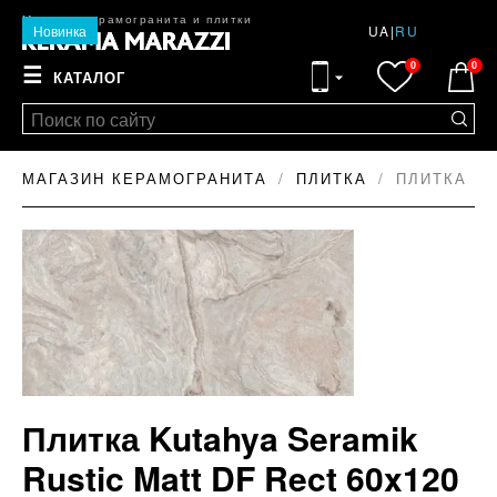
Магазин керамогранита и плитки
Новинка
UA
|
RU
0
0
☰
КАТАЛОГ
МАГАЗИН КЕРАМОГРАНИТА
ПЛИТКА
ПЛИТКА KU
Плитка Kutahya Seramik
Rustic Matt DF Rect 60x120