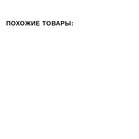
ПОХОЖИЕ ТОВАРЫ:
ЦВЕТ КОРИЧНЕВЫЙ
СТИЛИЗАЦИЯ МРАМОР
60x60
60x60
Под заказ
Плитка Marazzi CEMENTUM
Плитка Marazzi APPEAL
CARBON RT 60x60
TAUPE C2 RT 60x60
2553
2096
ГРН
ГРН
м2
м2