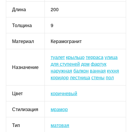
Длина
200
Толщина
9
Материал
Керамогранит
туалет
крыльцо
терраса
улица
для ступеней
дом
фартук
Назначение
наружная
балкон
ванная
кухня
коридор
лестница
стены
пол
Цвет
коричневый
Стилизация
мрамор
Тип
матовая