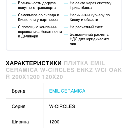
Возможность догруза
На сайте через систему
попутного транспорта
Приватбанка
Самовывоз со склада в
Наличными курьеру по
Киеве или у партнеров
Киеву и области
С помощью компании-
На расчетный счет
перевозчика Новая почта
Безналичный расчет с
и Деливери
НДС для юридических
лиц
ХАРАКТЕРИСТИКИ
ПЛИТКА EMIL
CERAMICA W-CIRCLES ENKZ WCI OAK
R 200X1200 120X20
Бренд
EMIL CERAMICA
Серия
W-CIRCLES
Ширина
1200