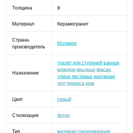
Толщина
9
Материал
Керамогранит
Страна-
Испания
производитель
туалет
для ступеней
ванная
коридор
крыльцо
фасад
Назначение
улица
лестница
наружная
пол
терраса
дом
Цвет
серый
Стилизация
бетон
Тип
матовая
глазурованная