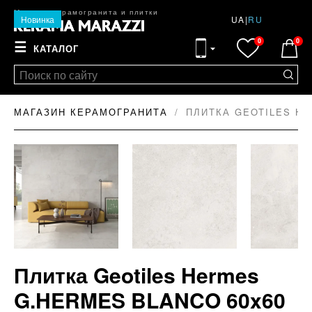
Магазин керамогранита и плитки
Новинка
UA
|
RU
0
0
☰
КАТАЛОГ
МАГАЗИН КЕРАМОГРАНИТА
ПЛИТКА GEOTILES HE
Плитка Geotiles Hermes
G.HERMES BLANCO 60x60