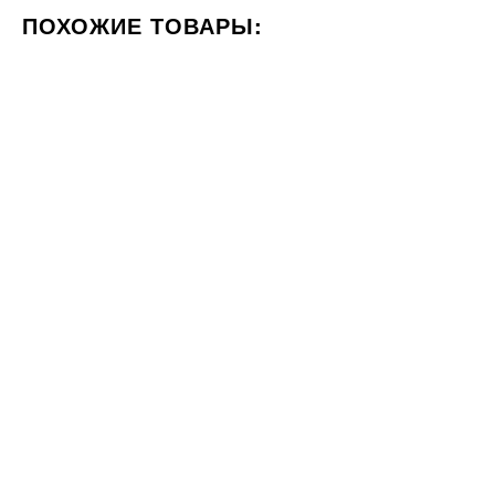
ПОХОЖИЕ ТОВАРЫ:
ЦВЕТ СЕРЫЙ
ФОРМАТ 60X60
СТИЛИЗАЦИЯ БЕТОН
60x120
60x60
Плитка Atlas Concorde Marvel X
Плитка Marazzi MYSTONE
Fior di Bosco 60x120 Hammered
CEPPO DI GRE GREIGE RT
3593
60x60
ГРН
м2
2730
ГРН
м2
60x120
60x120