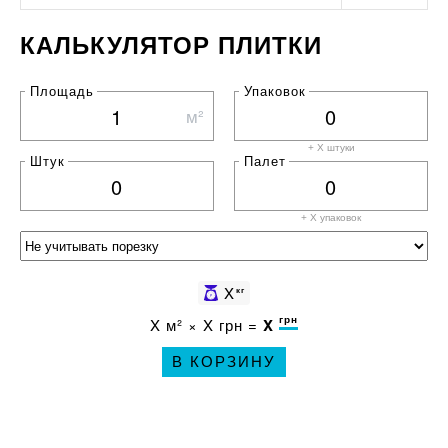
КАЛЬКУЛЯТОР ПЛИТКИ
Площадь
Упаковок
м²
+ X штуки
Штук
Палет
+ X
упаковок
X
кг
грн
X
м² ×
X
грн =
X
В КОРЗИНУ