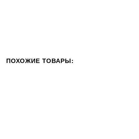
ПОХОЖИЕ ТОВАРЫ:
ЦВЕТ КРЕМОВЫЙ
ФОРМАТ 60X60
СТИЛИЗАЦИЯ Т
100x300
60x120