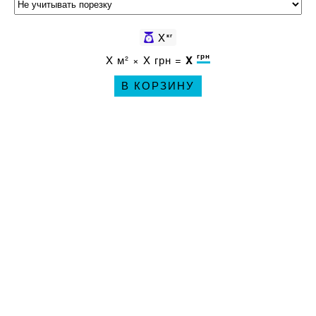
X
кг
грн
X
м² ×
X
грн =
X
В КОРЗИНУ