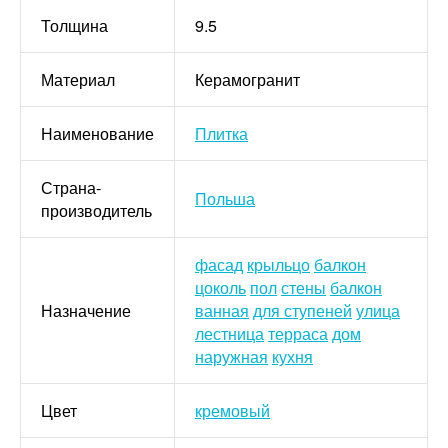
Толщина
9.5
Материал
Керамогранит
Наименование
Плитка
Страна-
Польша
производитель
фасад
крыльцо
балкон
цоколь
пол
стены
балкон
Назначение
ванная
для ступеней
улица
лестница
терраса
дом
наружная
кухня
Цвет
кремовый