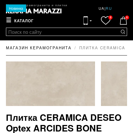
Магазин керамогранита и плитки
Новинка
UA
|
RU
0
0
☰
КАТАЛОГ
МАГАЗИН КЕРАМОГРАНИТА
ПЛИТКА CERAMICA DE
Плитка CERAMICA DESEO
Optex ARCIDES BONE