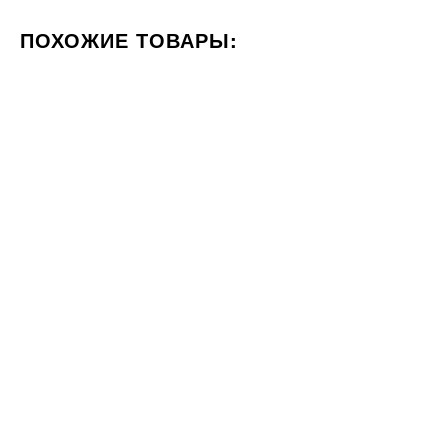
ПОХОЖИЕ ТОВАРЫ:
ЦВЕТ БЕЖЕВЫЙ
ФОРМАТ 60X120
СТИЛИЗАЦИЯ М
20x120
20x20
Под заказ
Плитка Cicogres Aspen Natural
Плитка RAKO Block DAK26784
20x120
20x20
1106
2233
ГРН
ГРН
м2
м2
1382
СКИДКА 20%