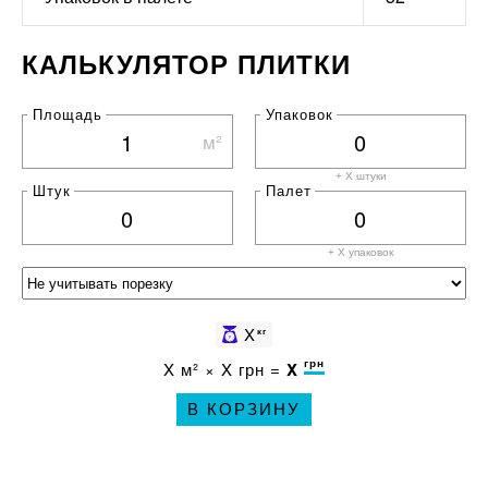
КАЛЬКУЛЯТОР ПЛИТКИ
Площадь
Упаковок
м²
+ X штуки
Штук
Палет
+ X
упаковок
X
кг
грн
X
м² ×
X
грн =
X
В КОРЗИНУ