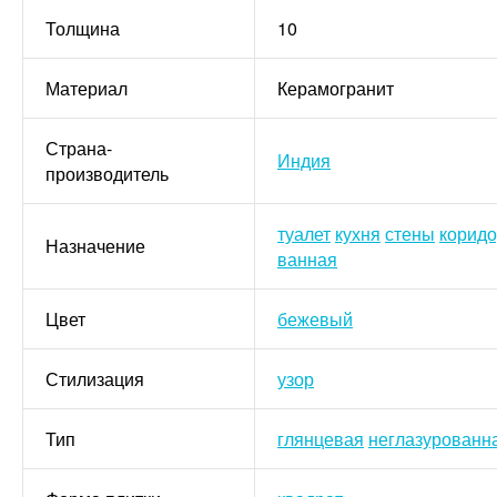
Толщина
10
Материал
Керамогранит
Страна-
Индия
производитель
туалет
кухня
стены
корид
Назначение
ванная
Цвет
бежевый
Стилизация
узор
Тип
глянцевая
неглазурованн