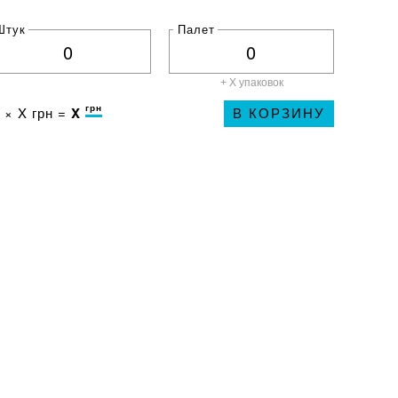
Штук
Палет
+ X
упаковок
грн
 ×
X
грн =
X
В КОРЗИНУ