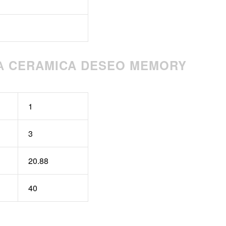
А CERAMICA DESEO MEMORY
1
3
20.88
40