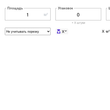
Площадь
Упаковок
м²
+ X штуки
X
м²
X
кг