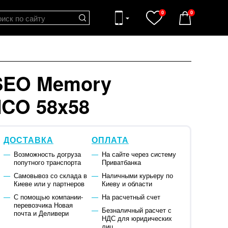
0
0
SEO Memory
CO 58x58
ДОСТАВКА
ОПЛАТА
Возможность догруза
На сайте через систему
попутного транспорта
Приватбанка
Самовывоз со склада в
Наличными курьеру по
Киеве или у партнеров
Киеву и области
С помощью компании-
На расчетный счет
перевозчика Новая
Безналичный расчет с
почта и Деливери
НДС для юридических
лиц