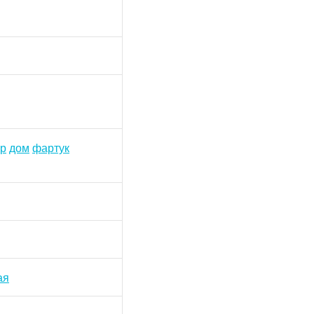
ор
дом
фартук
ая