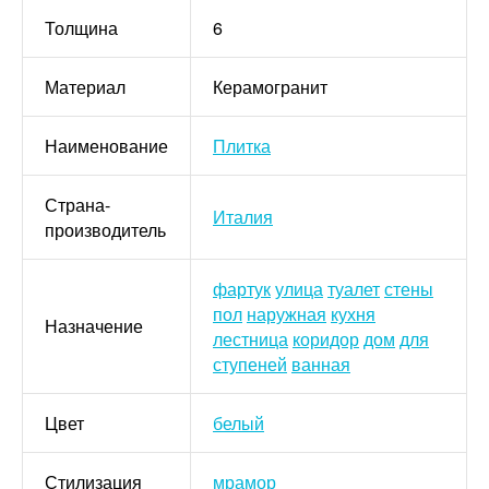
Толщина
6
Материал
Керамогранит
Наименование
Плитка
Страна-
Италия
производитель
фартук
улица
туалет
стены
пол
наружная
кухня
Назначение
лестница
коридор
дом
для
ступеней
ванная
Цвет
белый
Стилизация
мрамор