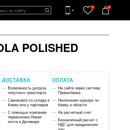
0
0
OLA POLISHED
ДОСТАВКА
ОПЛАТА
Возможность догруза
На сайте через систему
попутного транспорта
Приватбанка
Самовывоз со склада в
Наличными курьеру по
Киеве или у партнеров
Киеву и области
С помощью компании-
На расчетный счет
перевозчика Новая
Безналичный расчет с
почта и Деливери
НДС для юридических
лиц