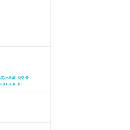
аружная
кухня
ней
ванная