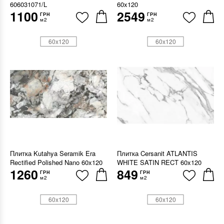
606031071/L
60x120
1100
2549
ГРН
ГРН
м2
м2
60x120
60x120
Плитка Kutahya Seramik Era
Плитка Cersanit ATLANTIS
Rectified Polished Nano 60x120
WHITE SATIN RECT 60x120
1260
849
ГРН
ГРН
м2
м2
60x120
60x120