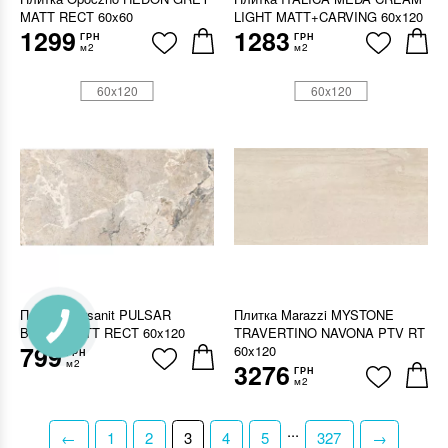
MATT RECT 60x60
LIGHT MATT+CARVING 60x120
1299
1283
ГРН
ГРН
м2
м2
60x120
60x120
Плитка Cersanit PULSAR
Плитка Marazzi MYSTONE
BEIGE MATT RECT 60x120
TRAVERTINO NAVONA PTV RT
799
60x120
ГРН
м2
3276
ГРН
м2
...
←
1
2
3
4
5
327
→