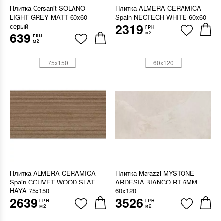
Плитка Cersanit SOLANO
Плитка ALMERA CERAMICA
LIGHT GREY MATT 60x60
Spain NEOTECH WHITE 60x60
2319
серый
ГРН
м2
639
ГРН
м2
75x150
60x120
Плитка ALMERA CERAMICA
Плитка Marazzi MYSTONE
Spain COUVET WOOD SLAT
ARDESIA BIANCO RT 6MM
HAYA 75x150
60x120
2639
3526
ГРН
ГРН
м2
м2