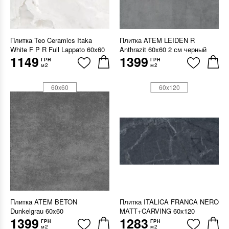
Плитка Teo Ceramics Itaka
Плитка ATEM LEIDEN R
White F P R Full Lappato 60x60
Anthrazit 60x60 2 см черный
1149
1399
ГРН
ГРН
м2
м2
60x60
60x120
Плитка ATEM BETON
Плитка ITALICA FRANCA NERO
Dunkelgrau 60x60
MATT+CARVING 60x120
1399
1283
ГРН
ГРН
м2
м2