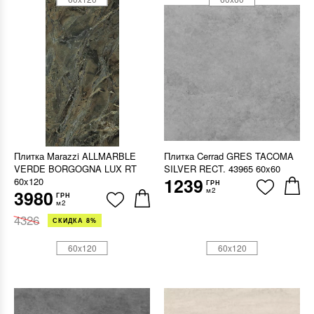
Плитка Marazzi ALLMARBLE
Плитка Cerrad GRES TACOMA
VERDE BORGOGNA LUX RT
SILVER RECT. 43965 60x60
1239
60x120
ГРН
м2
3980
ГРН
м2
4326
СКИДКА 8%
60x120
60x120