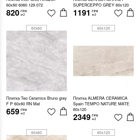
60x60 6060 129 072
SUPERCEPPO GREY 60х120
820
1191
ГРН
ГРН
м2
м2
60x60
60x120
Плитка Teo Ceramics Bruno grey
Плитка ALMERA CERAMICA
F P 60x60 RN Mat
Spain TEMPO NATURE MATE
659
60x120
ГРН
м2
2349
ГРН
м2
60x60
60x120