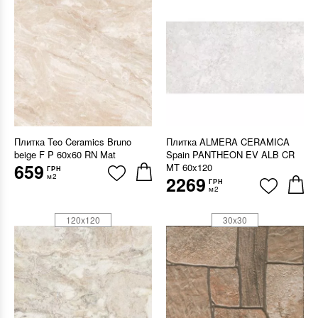
Плитка Teo Ceramics Bruno
Плитка ALMERA CERAMICA
beige F P 60x60 RN Mat
Spain PANTHEON EV ALB CR
659
MT 60x120
ГРН
м2
2269
ГРН
м2
120x120
30x30