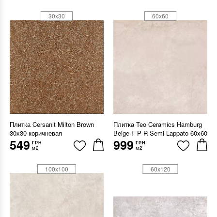
30x30
60x60
Плитка Cersanit Milton Brown
Плитка Teo Ceramics Hamburg
30x30 коричневая
Beige F P R Semi Lappato 60x60
549
999
ГРН
ГРН
м2
м2
100x100
60x120