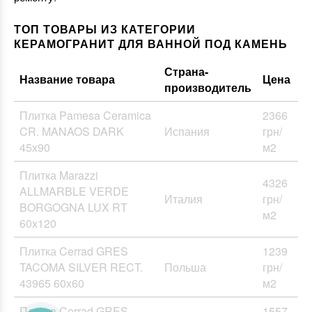
ТОП ТОВАРЫ ИЗ КАТЕГОРИИ
КЕРАМОГРАНИТ ДЛЯ ВАННОЙ ПОД КАМЕНЬ
Страна-
Название товара
Цена
производитель
Плитка Pamesa Ceramica
2366
CR. MANAOS DARK
Испания
грн/
45x90
м2
Плитка Marazzi
4326
ALLMARBLE VERDE
Италия
грн/
BORGOGNA LUX RT
м2
60x120
Плитка Cerrad GRES
1239
TACOMA SILVER RECT.
Польша
грн/
43965 60x60
м2
Плитка Cerrad GRES
1557