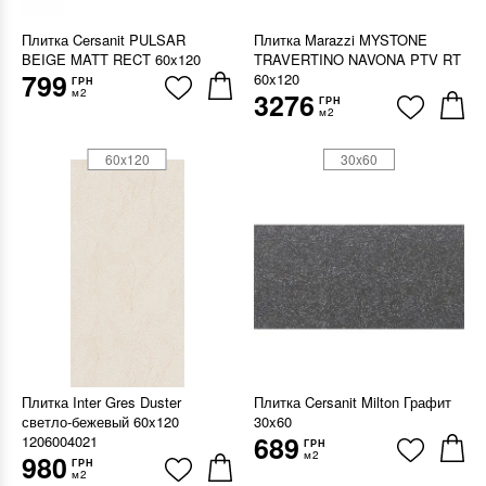
Плитка Cersanit PULSAR
Плитка Marazzi MYSTONE
BEIGE MATT RECT 60x120
TRAVERTINO NAVONA PTV RT
799
60x120
ГРН
м2
3276
ГРН
м2
60x120
30x60
Плитка Inter Gres Duster
Плитка Cersanit Milton Графит
светло-бежевый 60x120
30x60
689
1206004021
ГРН
м2
980
ГРН
м2