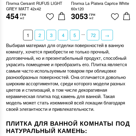
Плитка Cersanit RUFUS LIGHT
Плитка La Platera Caprice White
GREY MATT 42x42
60x120
454
3053
ГРН
ГРН
м2
м2
...
1
2
3
4
5
72
→
Выбирая материал для отделки поверхностей в ванную
комнату, хочется приобрести не только прочный,
долговечный, но и презентабельный продукт, способный
украсить помещение и преобразить его. Плитка является
самым часто используемым товаром при облицовке
разнообразных поверхностей. Она отличается довольно
широким ассортиментом, среди которого модели разных
цветов и стилизаций, в том числе декоративная
керамическая плитка под камень для ванной. Такая
модель может стать изюминкой всей локации благодаря
своей элегантности и привлекательности.
ПЛИТКА ДЛЯ ВАННОЙ КОМНАТЫ ПОД
НАТУРАЛЬНЫЙ КАМЕНЬ: