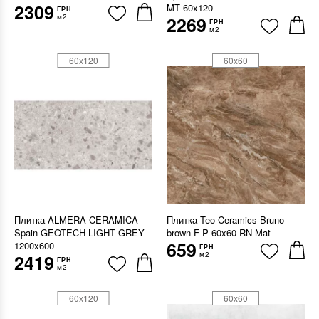
2309
MT 60x120
ГРН
м2
2269
ГРН
м2
60x120
60x60
Плитка ALMERA CERAMICA
Плитка Teo Ceramics Bruno
Spain GEOTECH LIGHT GREY
brown F P 60x60 RN Mat
659
1200x600
ГРН
м2
2419
ГРН
м2
60x120
60x60