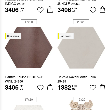
INDIGO 24951
JUNGLE 24953
3406
3406
ГРН
ГРН
м2
м2
17x20
26x29
Под заказ
Под заказ
Плитка Equipe HERITAGE
Плитка Navarti Antic Perla
WINE 24956
25х29
3406
1382
ГРН
ГРН
м2
м2
17x20
17x20