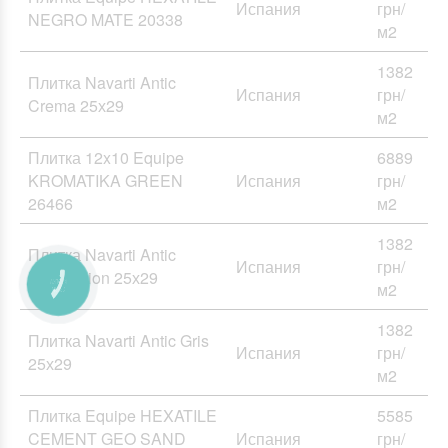
Испания
грн/
NEGRO MATE 20338
м2
1382
Плитка Navarti Antic
Испания
грн/
Crema 25х29
м2
Плитка 12x10 Equipe
6889
KROMATIKA GREEN
Испания
грн/
26466
м2
1382
Плитка Navarti Antic
Испания
грн/
Decoracion 25х29
м2
1382
Плитка Navarti Antic Gris
Испания
грн/
25х29
м2
Плитка Equipe HEXATILE
5585
CEMENT GEO SAND
Испания
грн/