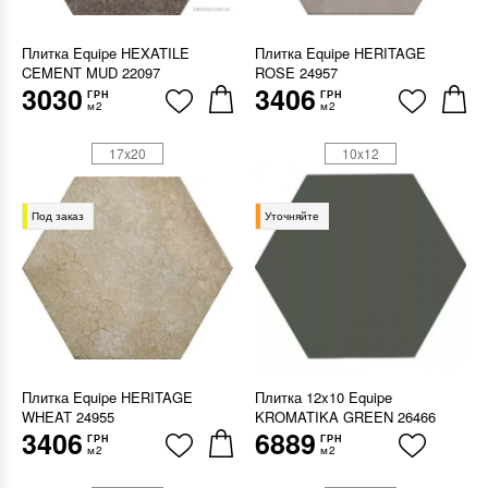
Плитка Equipe HEXATILE
Плитка Equipe HERITAGE
CEMENT MUD 22097
ROSE 24957
3030
3406
ГРН
ГРН
м2
м2
17x20
10x12
Под заказ
Уточняйте
Плитка Equipe HERITAGE
Плитка 12x10 Equipe
WHEAT 24955
KROMATIKA GREEN 26466
3406
6889
ГРН
ГРН
м2
м2