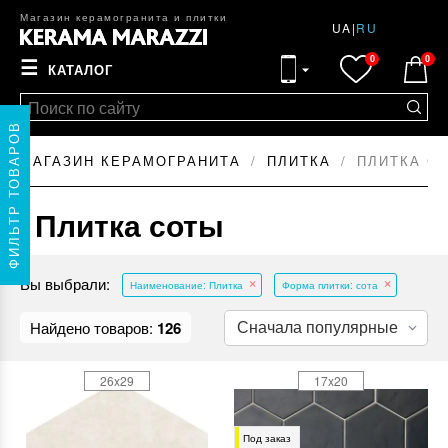
Магазин керамогранита и плитки
UA
|
RU
0
0
☰
КАТАЛОГ
ФИЛЬТР ТОВАРОВ
МАГАЗИН КЕРАМОГРАНИТА
ПЛИТКА
ПЛИТКА С
Плитка соты
Вы выбрали:
Наименование: Плитка
Форма плитки: сота
Найдено товаров:
126
26x29
17x20
Под заказ