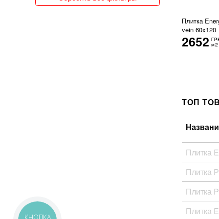
150x300
151x76
Плитка Ener
15x120
vein 60x120
2652
15x15
ГР
м2
15x30
15x31
15x35
15x60
15x62
15x66
ТОП ТО
15x90
160x320
Названи
162x324
16x51
Плитка E
17x20
17x52
Плитка 
18x150
18x20
Плитка 
18x21
18x60
Плитка E
19x120