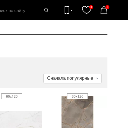
0
0
60x120
60x120