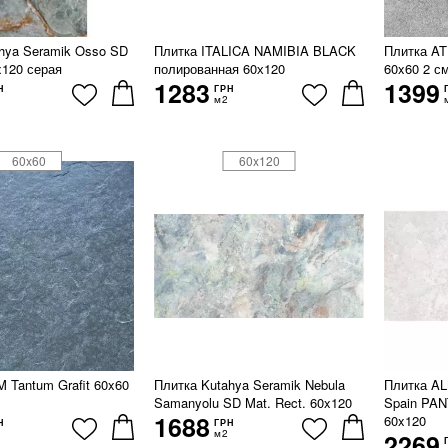
hya Seramik Osso SD
Плитка ITALICA NAMIBIA BLACK
Плитка A
x120 серая
полированная 60х120
60x60 2 с
1283
1399
Н
ГРН
м2
60x60
60x120
 Tantum Grafit 60x60
Плитка Kutahya Seramik Nebula
Плитка A
Samanyolu SD Mat. Rect. 60x120
Spain PA
1688
60x120
Н
ГРН
м2
2269