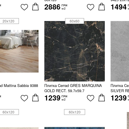
2886
1494
Н
ГРН
м2
20x120
60x60
d Mattina Sabbia 9388
Плитка Cerrad GRES MARQUINA
Плитка C
GOLD RECT. 59.7x59.7
SILVER RE
1239
1239
Н
ГРН
м2
60x120
60x120