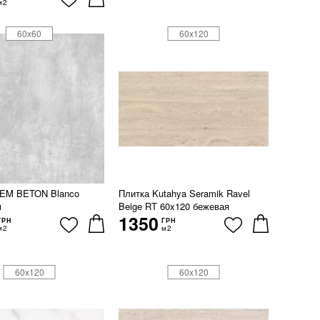
м2
60x60
60x120
TEM BETON Blanco
Плитка Kutahya Seramik Ravel
м
Beige RT 60x120 бежевая
1350
ГРН
ГРН
м2
м2
60x120
60x120