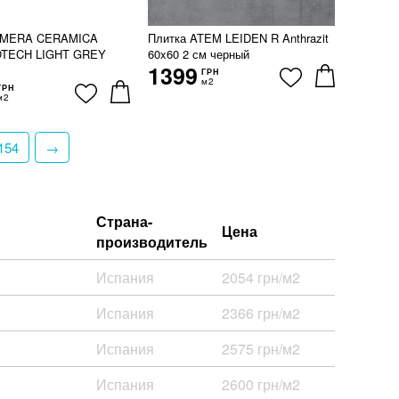
LMERA CERAMICA
Плитка ATEM LEIDEN R Anthrazit
OTECH LIGHT GREY
60x60 2 см черный
1399
ГРН
м2
ГРН
м2
154
→
Страна-
Цена
производитель
Испания
2054 грн/м2
Испания
2366 грн/м2
Испания
2575 грн/м2
Испания
2600 грн/м2