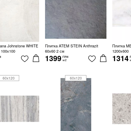
lana Johnstone WHITE
Плитка ATEM STEIN Anthrazit
Плитка 
100x100
60x60 2 см
1200x600
1399
1314
Н
ГРН
м2
60x120
60x120