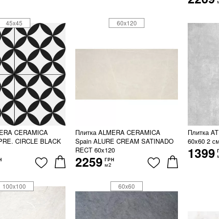
45x45
60x120
MERA CERAMICA
Плитка ALMERA CERAMICA
Плитка A
.PRE. CIRCLE BLACK
Spain ALURE CREAM SATINADO
60x60 2 с
1399
RECT 60x120
2259
Н
ГРН
м2
100x100
60x60