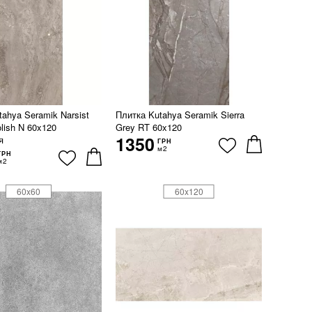
ahya Seramik Narsist
Плитка Kutahya Seramik Sierra
lish N 60x120
Grey RT 60x120
1350
я
ГРН
м2
ГРН
м2
60x60
60x120