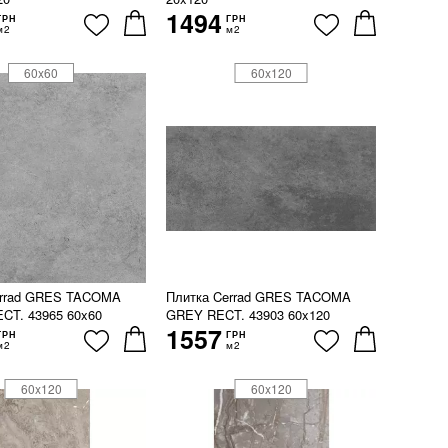
1494
ГРН
ГРН
м2
м2
60x60
60x120
errad GRES TACOMA
Плитка Cerrad GRES TACOMA
CT. 43965 60x60
GREY RECT. 43903 60x120
1557
ГРН
ГРН
м2
м2
60x120
60x120