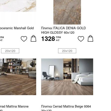
oceramic Marshall Gold
Плитка ITALICA DENIA GOLD
HIGH GLOSSY 60x120
1328
ГРН
ГРН
м2
м2
20x120
20x120
rad Mattina Marone
Плитка Cerrad Mattina Beige 9364
20
20x120