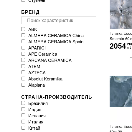
БРЕНД
ABK
Плитка Ecoc
ALMERA CERAMICA China
Smerato 60х
ALMERA CERAMICA Spain
2054
ГР
APARICI
м2
APE Ceramica
ARCANA CERAMICA
ATEM
AZTECA
Absolut Keramika
Alaplana
Argenta Ceramica
СТРАНА-ПРОИЗВОДИТЕЛЬ
Arklam
Бразилия
Atlas Concorde
Индия
Atrium
Испания
Azulejos Benadresa
Италия
BESTILE
Плитка Ecoc
Китай
Baldocer
60х120