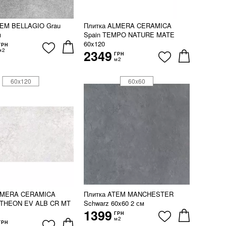
TEM BELLAGIO Grau
Плитка ALMERA CERAMICA
м
Spain TEMPO NATURE MATE
60x120
ГРН
м2
2349
ГРН
м2
60x120
60x60
LMERA CERAMICA
Плитка ATEM MANCHESTER
NTHEON EV ALB CR MT
Schwarz 60x60 2 см
1399
ГРН
м2
ГРН