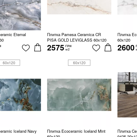
eramic Eternal
Плитка Pamesa Ceramica CR
Плитка Ec
60
PISA GOLD LEVIGLASS 60х120
60х120
2575
2600
Н
ГРН
м2
60x120
60x120
eramic Iceland Navy
Плитка Ecoceramic Iceland Mint
Плитка Cer
60х120
9425 20x1