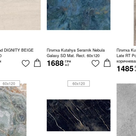
rad DIGNITY BEIGE
Плитка Kutahya Seramik Nebula
Плитка Kut
0
Galaxy SD Mat. Rect. 60x120
Late RT Po
1688
коричнева
Н
ГРН
м2
1485
60x120
60x120