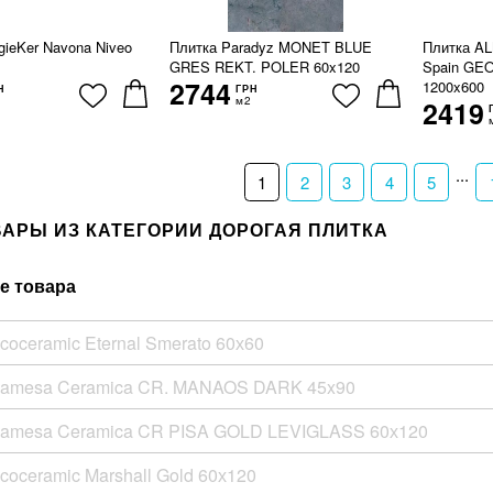
gieKer Navona Niveo
Плитка Paradyz MONET BLUE
Плитка A
GRES REKT. POLER 60x120
Spain GE
2744
1200x600
Н
ГРН
м2
2419
...
1
2
3
4
5
ВАРЫ ИЗ КАТЕГОРИИ ДОРОГАЯ ПЛИТКА
е товара
coceramic Eternal Smerato 60х60
Pamesa Ceramica CR. MANAOS DARK 45x90
Pamesa Ceramica CR PISA GOLD LEVIGLASS 60х120
coceramic Marshall Gold 60х120