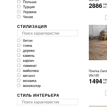
Польша
CAESAR
2886
ГР
Турция
CASA CERAMICA
м2
Украина
CERACASA CERAMICA
Чехия
CERAMA MARKET
CERAMICA DESEO
СТИЛИЗАЦИЯ
CERAMICHE BRENNERO
CasaInfinita
Ceramica Santa Claus
бетон
Ceramika Color
глина
Ceramika Gres
дерево
Ceramika Konskie
камень
Cerpa
кирпич
Cerrad
ламинат
Cersanit
майолика
Плитка Cerra
Cicogres
металл
20x120
Click Ceramica
1494
мозаика
ГР
Cristal Ceramica
м2
моноколор
Dual Gres
мрамор
EMIL CERAMICA
СТИЛЬ ИНТЕРЬЕРА
оникс
EXAGRES
паркет
Ecoceramic
пэчворк