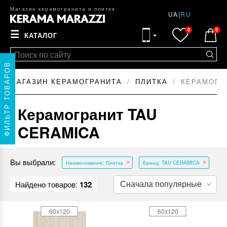
Магазин керамогранита и плитки
UA
|
RU
0
0
☰
КАТАЛОГ
ФИЛЬТР ТОВАРОВ
МАГАЗИН КЕРАМОГРАНИТА
ПЛИТКА
КЕРАМОГР
Керамогранит TAU
CERAMICA
Вы выбрали:
Наименование: Плитка
Бренд: TAU CERAMICA
Найдено товаров:
132
60x120
60x120