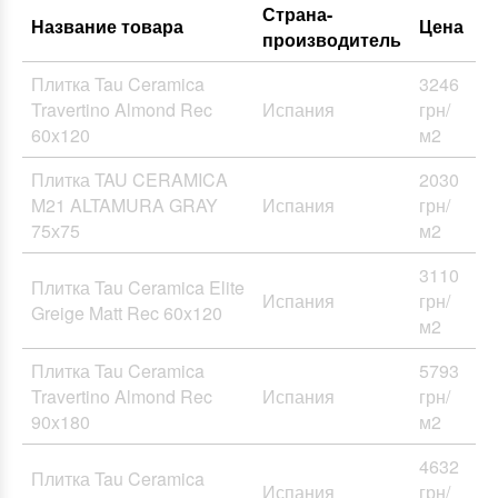
Страна-
Название товара
Цена
производитель
Плитка Tau Ceramica
3246
Travertino Almond Rec
Испания
грн/
60x120
м2
Плитка TAU CERAMICA
2030
M21 ALTAMURA GRAY
Испания
грн/
75х75
м2
3110
Плитка Tau Ceramica Elite
Испания
грн/
Greige Matt Rec 60x120
м2
Плитка Tau Ceramica
5793
Travertino Almond Rec
Испания
грн/
90x180
м2
4632
Плитка Tau Ceramica
Испания
грн/