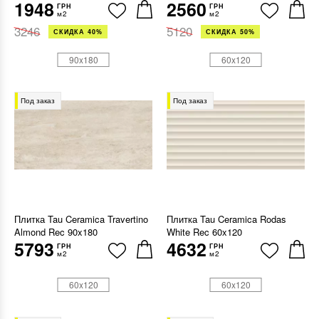
1948
2560
ГРН
ГРН
м2
м2
3246
5120
СКИДКА 40%
СКИДКА 50%
90x180
60x120
Под заказ
Под заказ
Плитка Tau Ceramica Travertino
Плитка Tau Ceramica Rodas
Almond Rec 90x180
White Rec 60x120
5793
4632
ГРН
ГРН
м2
м2
60x120
60x120