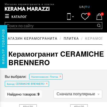
Магазин керамогранита и плитки
UA
|
RU
0
0
☰
КАТАЛОГ
ФИЛЬТР ТОВАРОВ
МАГАЗИН КЕРАМОГРАНИТА
ПЛИТКА
КЕРАМОГР
Керамогранит CERAMICHE
BRENNERO
Вы выбрали:
Наименование: Плитка
Бренд: CERAMICHE BRENNERO
Найдено товаров:
9
60x120
60x120