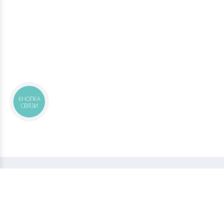
КНОПКА
СВЯЗИ
Керамическая плитка и керамогранит
в онлайн-каталоге и магазине
© Киев, Украина
Оплата
Плитка