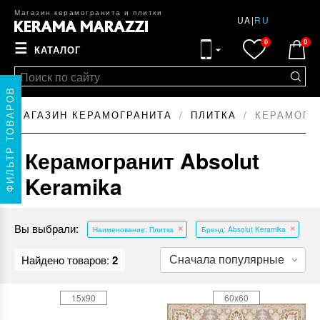
Магазин керамогранита и плитки
UA
|
RU
0
0
☰
КАТАЛОГ
ФИЛЬТР ТОВАРОВ
МАГАЗИН КЕРАМОГРАНИТА
ПЛИТКА
КЕРАМОГР
Керамогранит Absolut
Keramika
Вы выбрали:
Наименование: Плитка
Бренд: Absolut Keramika
Найдено товаров:
2
15x90
60x60