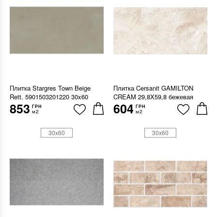
Плитка Stargres Town Beige
Плитка Cersanit GAMILTON
Rett. 5901503201220 30x60
CREAM 29,8X59,8 бежевая
853
604
ГРН
ГРН
м2
м2
30x60
30x60