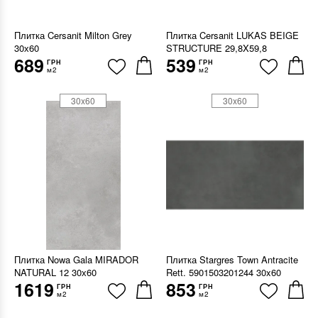
Плитка Cersanit Milton Grey
Плитка Cersanit LUKAS BEIGE
30х60
STRUCTURE 29,8X59,8
689
539
ГРН
ГРН
м2
м2
30x60
30x60
Плитка Nowa Gala MIRADOR
Плитка Stargres Town Antracite
NATURAL 12 30х60
Rett. 5901503201244 30x60
1619
853
ГРН
ГРН
м2
м2