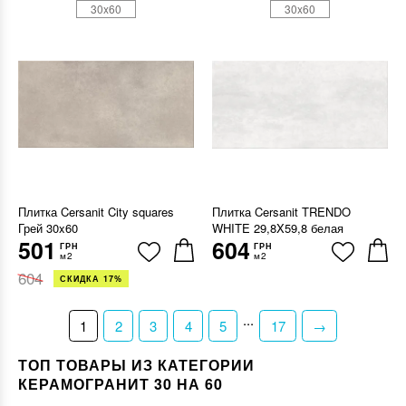
30x60
30x60
Плитка Cersanit City squares
Плитка Cersanit TRENDO
Грей 30x60
WHITE 29,8X59,8 белая
501
604
ГРН
ГРН
м2
м2
604
СКИДКА 17%
...
1
2
3
4
5
17
→
ТОП ТОВАРЫ ИЗ КАТЕГОРИИ
КЕРАМОГРАНИТ 30 НА 60