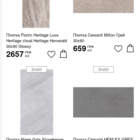
Плитка Florim Heritage Luxe
Плитка Cersanit Milton Грей
Heritage cloud Heritage Hemerald
30x60
659
30x60 Glossy
ГРН
м2
2657
ГРН
м2
30x60
30x60
Плитка Nowa Gala Stonehenge
Плитка Cersanit HENLEY GREY