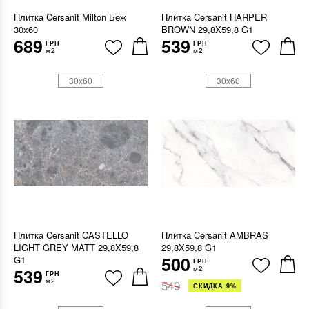
Плитка Cersanit Milton Беж
Плитка Cersanit HARPER
30x60
BROWN 29,8X59,8 G1
689
539
ГРН
ГРН
м2
м2
30x60
30x60
Плитка Cersanit CASTELLO
Плитка Cersanit AMBRAS
LIGHT GREY MATT 29,8X59,8
29,8X59,8 G1
500
G1
ГРН
м2
539
ГРН
м2
549
СКИДКА 9%