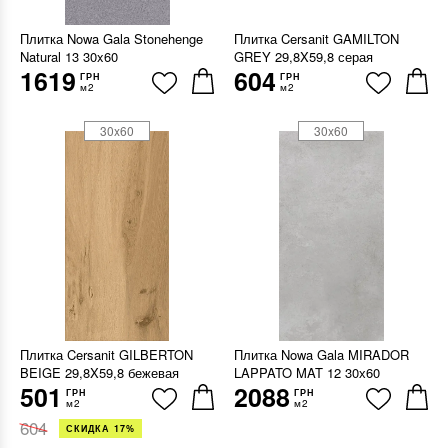
Плитка Nowa Gala Stonehenge
Плитка Cersanit GAMILTON
Natural 13 30x60
GREY 29,8X59,8 серая
1619
604
ГРН
ГРН
м2
м2
30x60
30x60
Плитка Cersanit GILBERTON
Плитка Nowa Gala MIRADOR
BEIGE 29,8X59,8 бежевая
LAPPATO MAT 12 30х60
501
2088
ГРН
ГРН
м2
м2
604
СКИДКА 17%