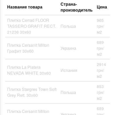
Страна-
Название товара
Цена
производитель
Плитка Cerrad FLOOR
965
TASSERO GRAFIT RECT.
Польша
грн/
21236 30x60
м2
689
Плитка Cersanit Milton
Украина
грн/
Графит 30x60
м2
2914
Плитка La Platera
Испания
грн/
NEVADA WHITE 30x60
м2
853
Плитка Stargres Town Soft
Польша
грн/
Grey Rett. 30x60
м2
689
Плитка Cersanit Milton
Украина
грн/