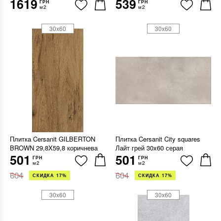
1619
539
ГРН
ГРН
м2
м2
30x60
30x60
Плитка Cersanit GILBERTON
Плитка Cersanit City squares
BROWN 29,8X59,8 коричнева
Лайт грей 30x60 серая
501
501
ГРН
ГРН
м2
м2
604
604
СКИДКА 17%
СКИДКА 17%
30x60
30x60