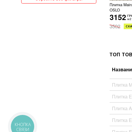
Плитка Mai
150x300
OSLO
151x76
3152
ГР
15x120
м2
15x15
3502
СКИ
15x30
15x31
15x35
15x60
ТОП ТО
15x62
15x66
15x90
Названи
160x320
162x324
Плитка 
16x51
17x20
Плитка 
17x52
18x150
Плитка 
18x20
18x21
Плитка 
18x60
КНОПКА
19x120
СВЯЗИ
Плитка 