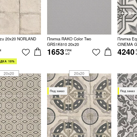
nzu 20x20 NORLAND
Плитка RAKO Color Two
Плитка E
GRS1K610 20x20
CINEMA G
1653
4240
Н
ГРН
м2
ДКА 10%
20x20
20x20
Под заказ
Под заказ