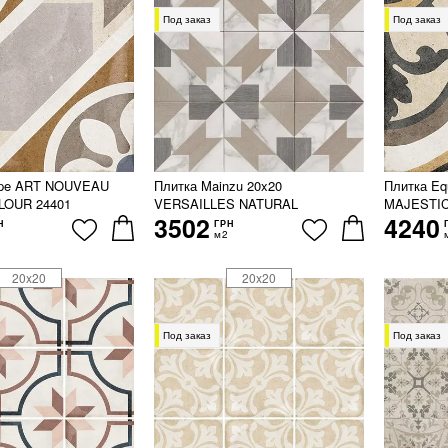
Под заказ
Под заказ
ipe ART NOUVEAU
Плитка Mainzu 20x20
Плитка E
LOUR 24401
VERSAILLES NATURAL
MAJESTIC
3502
4240
Н
ГРН
м2
20x20
20x20
Под заказ
Под заказ