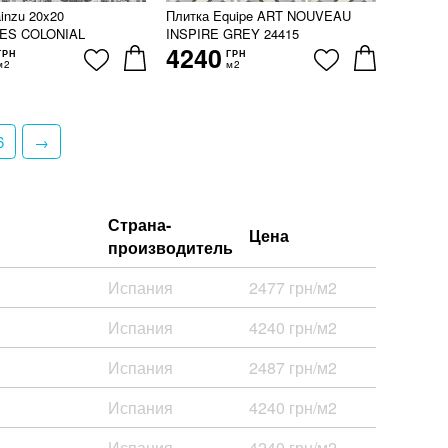
inzu 20x20
Плитка Equipe ART NOUVEAU
ES COLONIAL
INSPIRE GREY 24415
4240
ГРН
ГРН
м2
м2
6
→
Страна-
Цена
производитель
Испания
2477 грн/м2
Испания
4240 грн/м2
Испания
2487 грн/м2
Испания
4240 грн/м2
Испания
4240 грн/м2