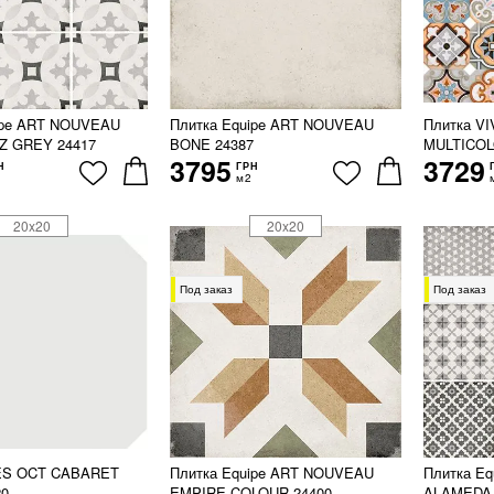
ipe ART NOUVEAU
Плитка Equipe ART NOUVEAU
Плитка V
Z GREY 24417
BONE 24387
MULTICOL
3795
3729
Н
ГРН
м2
20x20
20x20
Под заказ
Под заказ
VES OCT CABARET
Плитка Equipe ART NOUVEAU
Плитка E
20
EMPIRE COLOUR 24400
ALAMEDA 