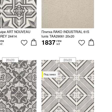
quipe ART NOUVEAU
Плитка RAKO INDUSTRIAL 61S
REY 24414
tunis TAA29061 20x20
1837
ГРН
ГРН
м2
м2
20x20
20x20
Под заказ