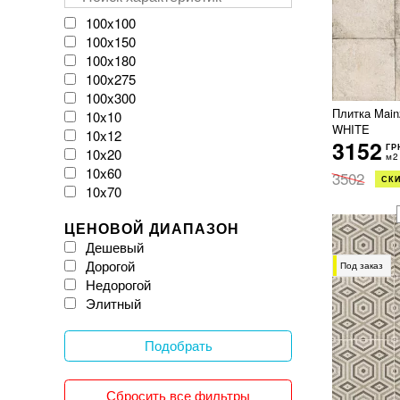
VIVES
Velloza
100x100
Vitacer
100x150
Vivacer
100x180
WOW
100x275
Zeus Ceramica
100x300
iKeramix
Плитка Mai
10x10
WHITE
10x12
3152
ГР
10x20
м2
10x60
3502
СКИ
10x70
11x54
ЦЕНОВОЙ ДИАПАЗОН
120x120
Дешевый
120x20
Дорогой
120x240
Под заказ
Недорогой
120x260
Элитный
120x270
120x278
120x280
Подобрать
120x300
12x25
Сбросить все фильтры
150x150