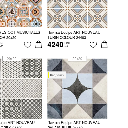
IVES OCT MUSICHALLS
Плитка Equipe ART NOUVEAU
OR 20x20
TURIN COLOUR 24403
4240
ГРН
ГРН
м2
м2
20x20
20x20
Под заказ
quipe ART NOUVEAU
Плитка Equipe ART NOUVEAU
GREY 24420
PALAIS BLUE 24410