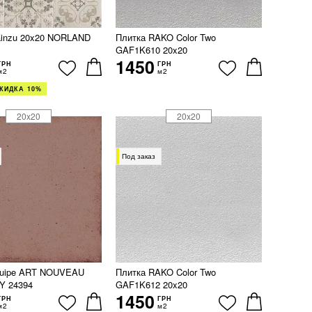
ainzu 20x20 NORLAND
Плитка RAKO Color Two
GAF1K610 20x20
1450
ГРН
ГРН
м2
м2
КИДКА 10%
20x20
20x20
Под заказ
quipe ART NOUVEAU
Плитка RAKO Color Two
 24394
GAF1K612 20x20
1450
ГРН
ГРН
м2
м2