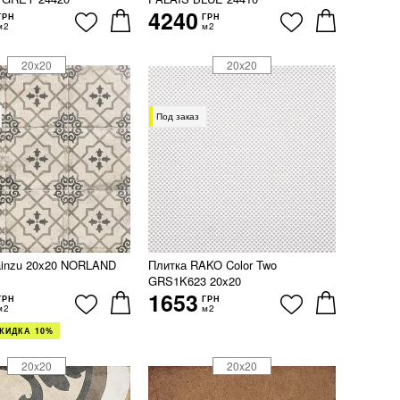
4240
ГРН
ГРН
м2
м2
20x20
20x20
Под заказ
ainzu 20x20 NORLAND
Плитка RAKO Color Two
GRS1K623 20x20
1653
ГРН
ГРН
м2
м2
КИДКА 10%
20x20
20x20