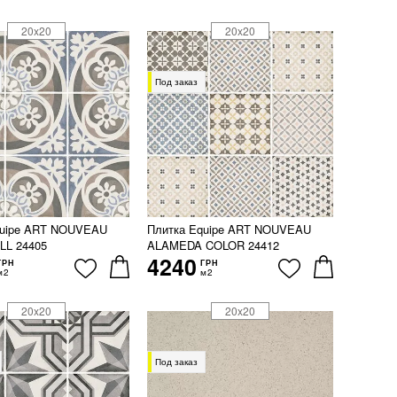
20x20
20x20
Под заказ
quipe ART NOUVEAU
Плитка Equipe ART NOUVEAU
LL 24405
ALAMEDA COLOR 24412
4240
ГРН
ГРН
м2
м2
20x20
20x20
Под заказ