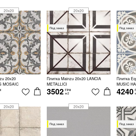
20x20
20x20
Под заказ
Под заказ
zu 20x20
Плитка Mainzu 20x20 LANCIA
Плитка E
S MOSAIC
METALLICI
MUSIC HA
3502
4240
Н
ГРН
м2
20x20
20x20
Под заказ
Под заказ