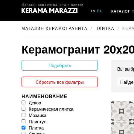
Магазин керамогранита и плитки
UA
|
RU
КАТАЛОГ 
МАГАЗИН КЕРАМОГРАНИТА
ПЛИТКА
КЕР
Керамогранит 20x2
Подобрать
Вы выб
Сбросить все фильтры
Найде
НАИМЕНОВАНИЕ
Декор
Керамическая плитка
Мозаика
Плинтус
Плитка
Ступень