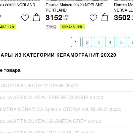
nzu 20x20 NORLAND
Плитка Mainzu 20x20 NORLAND
Плитка Ma
PORTLAND
VERSAILL
3152
3502
Н
ГРН
м2
3502
ДКА 10%
СКИДКА 10%
1
2
3
4
5
ВАРЫ ИЗ КАТЕГОРИИ КЕРАМОГРАНИТ 20X20
е товара
MONOPOLE DECOR VINTAGE 20x20
Equipe ART NOUVEAU EMPIRE COLOUR 24400
ALMERA CERAMICA Spain VICTORIA 200 BLANC 20x20
Equipe ART NOUVEAU ALAMEDA GREY 24420
Equipe ART NOUVEAU PALAIS BLUE 24410