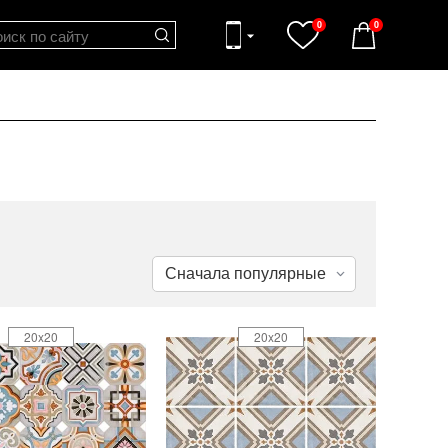
0
0
20x20
20x20