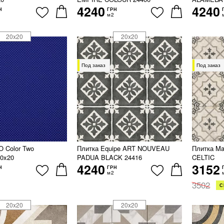
4240
4240
Н
ГРН
м2
20x20
20x20
Под заказ
Под заказ
 Color Two
Плитка Equipe ART NOUVEAU
Плитка M
0x20
PADUA BLACK 24416
CELTIC
4240
3152
Н
ГРН
м2
3502
С
20x20
20x20