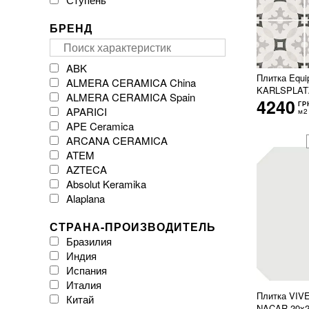
БРЕНД
ABK
Плитка Equ
ALMERA CERAMICA China
KARLSPLAT
ALMERA CERAMICA Spain
4240
ГР
APARICI
м2
APE Ceramica
ARCANA CERAMICA
ATEM
AZTECA
Absolut Keramika
Alaplana
Argenta Ceramica
СТРАНА-ПРОИЗВОДИТЕЛЬ
Arklam
Бразилия
Atlas Concorde
Индия
Atrium
Испания
Azulejos Benadresa
Италия
BESTILE
Плитка VI
Китай
Baldocer
NACAR 20x