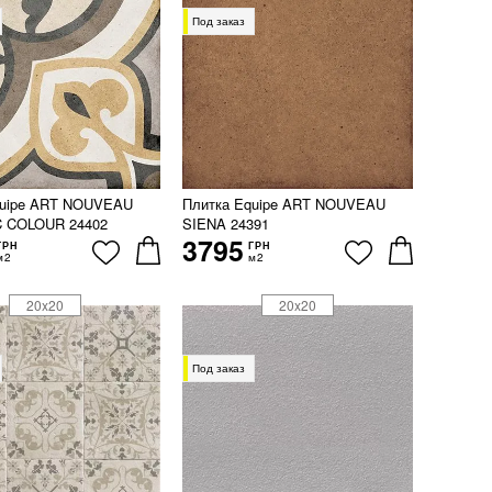
Под заказ
quipe ART NOUVEAU
Плитка Equipe ART NOUVEAU
 COLOUR 24402
SIENA 24391
3795
ГРН
ГРН
м2
м2
20x20
20x20
Под заказ