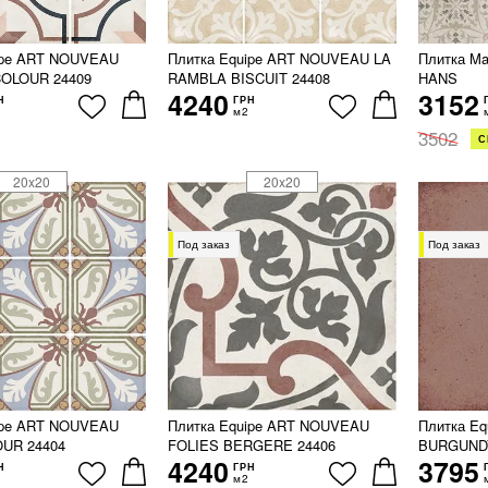
ipe ART NOUVEAU
Плитка Equipe ART NOUVEAU LA
Плитка M
OLOUR 24409
RAMBLA BISCUIT 24408
HANS
4240
3152
Н
ГРН
м2
3502
С
20x20
20x20
Под заказ
Под заказ
ipe ART NOUVEAU
Плитка Equipe ART NOUVEAU
Плитка E
UR 24404
FOLIES BERGERE 24406
BURGUNDY
4240
3795
Н
ГРН
м2