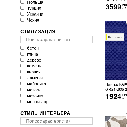
Польша
CAESAR
3599
ГР
Турция
CASA CERAMICA
м2
Украина
CERACASA CERAMICA
Чехия
CERAMA MARKET
CERAMICA DESEO
СТИЛИЗАЦИЯ
CERAMICHE BRENNERO
CasaInfinita
Под заказ
Ceramica Santa Claus
бетон
Ceramika Color
глина
Ceramika Gres
дерево
Ceramika Konskie
камень
Cerpa
кирпич
Cerrad
ламинат
Cersanit
майолика
Плитка RAKO
Cicogres
металл
GRS1K605 2
Click Ceramica
1924
мозаика
ГР
Cristal Ceramica
м2
моноколор
Dual Gres
мрамор
EMIL CERAMICA
СТИЛЬ ИНТЕРЬЕРА
оникс
EXAGRES
паркет
Ecoceramic
пэчворк