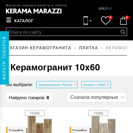
Магазин керамогранита и плитки
UA
|
RU
0
0
☰
КАТАЛОГ
ФИЛЬТР ТОВАРОВ
МАГАЗИН КЕРАМОГРАНИТА
ПЛИТКА
КЕРАМОГРА
Керамогранит 10x60
Вы выбрали:
Наименование: Плитка
Формат: 10x60
Найдено товаров:
8
10x60
10x60
Уточняйте
Уточняйте