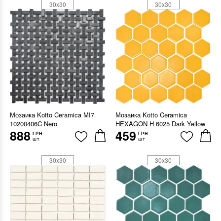
30x30
30x30
Мозаика Kotto Ceramica MI7
Мозаика Kotto Ceramica
10200406C Nero
HEXAGON H 6025 Dark Yellow
888
459
ГРН
ГРН
шт
шт
30x30
30x30