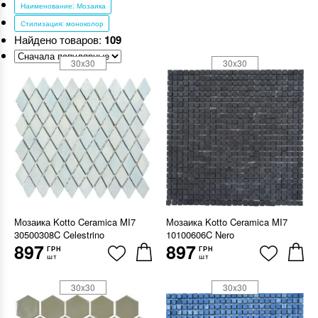
Наименование: Мозаика
Стилизация: моноколор
Найдено товаров:
109
30x30
30x30
Мозаика Kotto Ceramica MI7
Мозаика Kotto Ceramica MI7
30500308C Celestrino
10100606C Nero
897
897
ГРН
ГРН
шт
шт
30x30
30x30