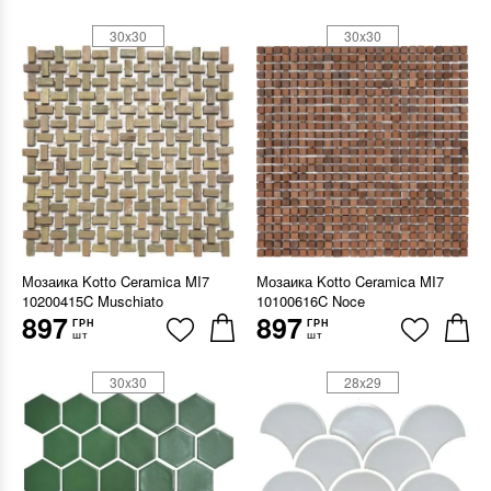
30x30
30x30
Мозаика Kotto Ceramica MI7
Мозаика Kotto Ceramica MI7
10200415C Muschiato
10100616C Noce
897
897
ГРН
ГРН
шт
шт
30x30
28x29