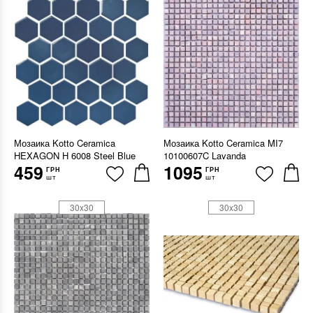
Мозаика Kotto Ceramica
Мозаика Kotto Ceramica MI7
HEXAGON H 6008 Steel Blue
10100607C Lavanda
459
1095
ГРН
ГРН
шт
шт
30x30
30x30