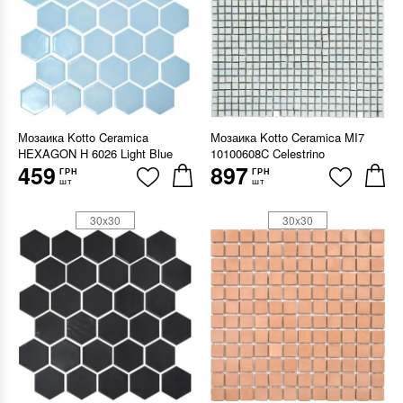
Мозаика Kotto Ceramica
Мозаика Kotto Ceramica MI7
HEXAGON H 6026 Light Blue
10100608C Celestrino
459
897
ГРН
ГРН
шт
шт
30x30
30x30