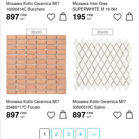
Мозаика Kotto Ceramica MI7
Мозаика Inter Gres
10200414C Bucchero
SUPERWHITE М 19 061
897
195
ГРН
ГРН
шт
шт
30x30
30x30
Мозаика Kotto Ceramica MI7
Мозаика Kotto Ceramica MI7
23460117C Focato
30500310C Salino
897
897
ГРН
ГРН
шт
шт
1
2
3
4
→