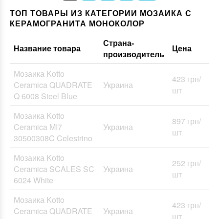
ТОП ТОВАРЫ ИЗ КАТЕГОРИИ МОЗАИКА С
КЕРАМОГРАНИТА МОНОКОЛОР
Страна-
Название товара
Цена
производитель
Мозаика Kotto
423 грн/
Ceramica QUADRATE
Украина
шт
Q 6008 Steel Blue
Мозаика Kotto
897 грн/
Ceramica MI7
Украина
шт
30500308C Celestrino
Мозаика Kotto
252 грн/
Ceramica SCALES SC
Украина
шт
6024 White
Мозаика Kotto
423 грн/
Ceramica QUADRATE
Украина
шт