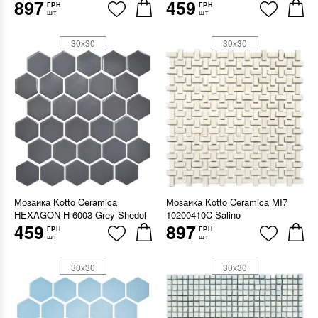
897
459
ГРН
ГРН
шт
шт
30x30
30x30
Мозаика Kotto Ceramica
Мозаика Kotto Ceramica MI7
HEXAGON H 6003 Grey Shedol
10200410C Salino
459
897
ГРН
ГРН
шт
шт
30x30
30x30