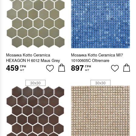
Мозаика Kotto Ceramica
Мозаика Kotto Ceramica MI7
HEXAGON H 6012 Maus Grey
10100605C Oltremare
459
897
ГРН
ГРН
шт
шт
30x30
30x30