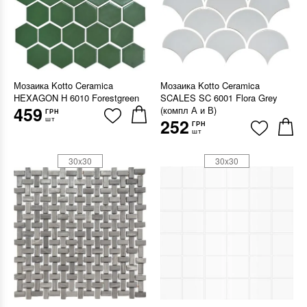
Мозаика Kotto Ceramica
Мозаика Kotto Ceramica
HEXAGON H 6010 Forestgreen
SCALES SC 6001 Flora Grey
459
(компл А и В)
ГРН
шт
252
ГРН
шт
30x30
30x30