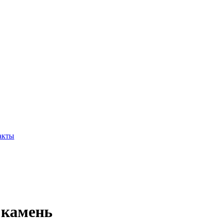
акты
 камень