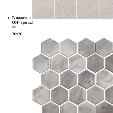
В наличии
6047
грн
м2
30x30